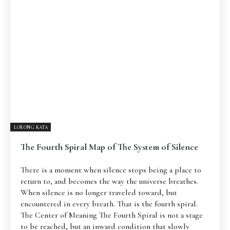
Pengantar
Psikospiritual
Relasional
Eksistensial-Kreatif
Metafisik-Naratif
Penutup
JENIS TULISAN
ESAI RESONANSI
FRAKTAL
INFOGRAFIK
DIALEKTIKA SUNYI
PEMBACAAN SUNYI
JEJAK SUNYI DI LUAR
JEJAK SUNYI DALAM MUSIK
LORONG KATA
EXTREME DISTORTION
The Fourth Spiral Map of The System of Silence
There is a moment when silence stops being a place to
return to, and becomes the way the universe breathes.
When silence is no longer traveled toward, but
encountered in every breath. That is the fourth spiral.
The Center of Meaning The Fourth Spiral is not a stage
to be reached, but an inward condition that slowly