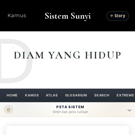
Sistem Sunyi
Kamus
✧ Story
D
DIAM YANG HIDUP
HOME
KAMUS
ATLAS
GLOSARIUM
SEARCH
EXTREME
PETA SISTEM
⊙
Orbit dan jenis tulisan
ORBIT UTAMA