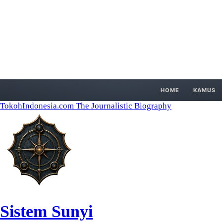
HOME
KAMUS
TokohIndonesia.com
The Journalistic Biography
Sistem Sunyi