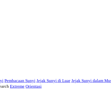
yi
Pembacaan Sunyi
Jejak Sunyi di Luar
Jejak Sunyi dalam Mu
earch
Extreme
Orientasi