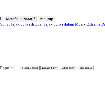
f
Metafisik-Naratif
Penutup
 Sunyi
Jejak Sunyi di Luar
Jejak Sunyi dalam Musik
Extreme Di
Populer
◎
Empat Orbit
Latihan Sunyi
Ritme Sunyi
Satu Napas