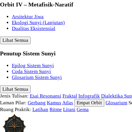
Orbit IV – Metafisik-Naratif
Arsitektur Jiwa
Ekologi Sunyi (Lanjutan)
Dualitas Eksistensial
Lihat Semua
Penutup Sistem Sunyi
Epilog Sistem Sunyi
Coda Sistem Sunyi
Glosarium Sistem Sunyi
Lihat Semua
Jenis Tulisan:
Esai Resonansi
Fraktal
Infografik
Dialektika Sun
Laman Pilar:
Gerbang
Kamus
Atlas
Empat Orbit
Glosarium
S
Ruang Praktik:
Latihan
Ritme
Litani
Gema