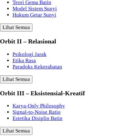
Teori Gema Batin
Model Sistem Sunyi
Hukum Getar Sunyi
Lihat Semua
Orbit II – Relasional
Psikologi Jarak
Etika Rasa
Paradoks Kekerabatan
Lihat Semua
Orbit III – Eksistensial-Kreatif
Karya-Only Philosophy
Signal-to-Noise Ratio
Estetika Disiplin Batin
Lihat Semua