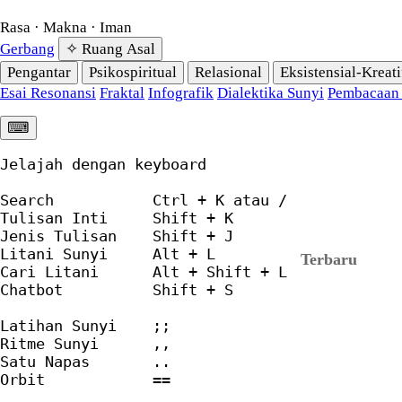
Rasa · Makna · Iman
Gerbang
✧ Ruang Asal
Pengantar
Psikospiritual
Relasional
Eksistensial-Kreati
Esai Resonansi
Fraktal
Infografik
Dialektika Sunyi
Pembacaan
⌨︎
Jelajah dengan keyboard

Search           Ctrl + K atau /

Tulisan Inti     Shift + K

Jenis Tulisan    Shift + J

Litani Sunyi     Alt + L

Terbaru
Cari Litani      Alt + Shift + L

Chatbot          Shift + S

Latihan Sunyi    ;;

Ritme Sunyi      ,,

Satu Napas       ..

Orbit            ==