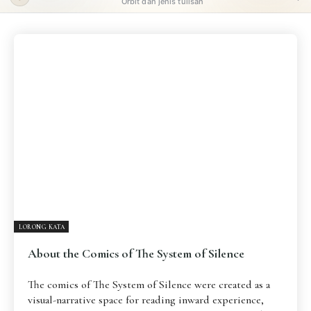
Orbit dan jenis tulisan
ORBIT UTAMA
Pengantar
Psikospiritual
Relasional
Eksistensial-Kreatif
Metafisik-Naratif
Penutup
JENIS TULISAN
ESAI RESONANSI
FRAKTAL
INFOGRAFIK
DIALEKTIKA SUNYI
PEMBACAAN SUNYI
JEJAK SUNYI DI LUAR
JEJAK SUNYI DALAM MUSIK
LORONG KATA
EXTREME DISTORTION
About the Comics of The System of Silence
The comics of The System of Silence were created as a
visual-narrative space for reading inward experience,