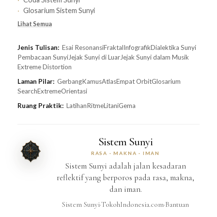
Glosarium Sistem Sunyi
Lihat Semua
Jenis Tulisan:
Esai Resonansi
Fraktal
Infografik
Dialektika Sunyi
Pembacaan Sunyi
Jejak Sunyi di Luar
Jejak Sunyi dalam Musik
Extreme Distortion
Laman Pilar:
Gerbang
Kamus
Atlas
Empat Orbit
Glosarium
Search
Extreme
Orientasi
Ruang Praktik:
Latihan
Ritme
Litani
Gema
Sistem Sunyi
RASA · MAKNA · IMAN
Sistem Sunyi adalah jalan kesadaran
reflektif yang berporos pada rasa, makna,
dan iman.
Sistem Sunyi
·
TokohIndonesia.com
·
Bantuan