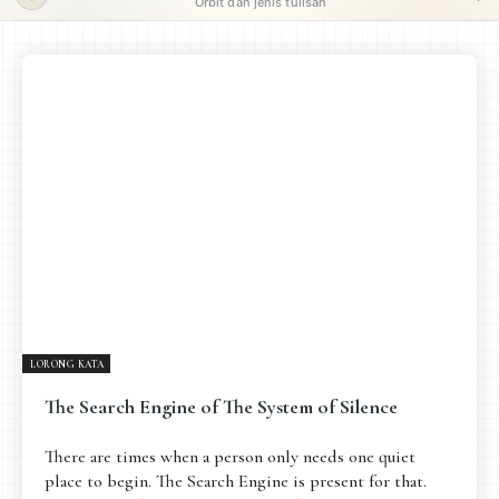
Orbit dan jenis tulisan
ORBIT UTAMA
Pengantar
Psikospiritual
Relasional
Eksistensial-Kreatif
Metafisik-Naratif
Penutup
JENIS TULISAN
ESAI RESONANSI
FRAKTAL
INFOGRAFIK
DIALEKTIKA SUNYI
PEMBACAAN SUNYI
JEJAK SUNYI DI LUAR
JEJAK SUNYI DALAM MUSIK
LORONG KATA
EXTREME DISTORTION
The Search Engine of The System of Silence
There are times when a person only needs one quiet
place to begin. The Search Engine is present for that.