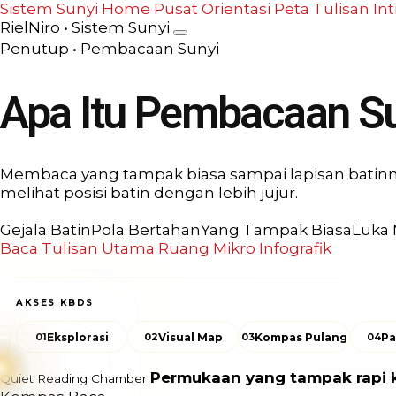
Sistem Sunyi Home
Pusat Orientasi
Peta Tulisan Int
RielNiro • Sistem Sunyi
Penutup • Pembacaan Sunyi
Apa Itu Pembacaan S
Membaca yang tampak biasa sampai lapisan batinny
melihat posisi batin dengan lebih jujur.
Gejala Batin
Pola Bertahan
Yang Tampak Biasa
Luka
Baca Tulisan Utama
Ruang Mikro
Infografik
AKSES KBDS
01
Eksplorasi
02
Visual Map
03
Kompas Pulang
04
Pa
Permukaan yang tampak rapi 
Quiet Reading Chamber