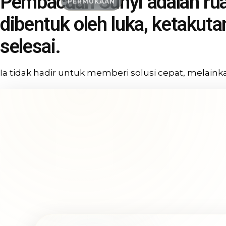
Pembacaan Sunyi adalah rua
PERMUKAAN
dibentuk oleh luka, ketaku
selesai.
Ia tidak hadir untuk memberi solusi cepat, melain