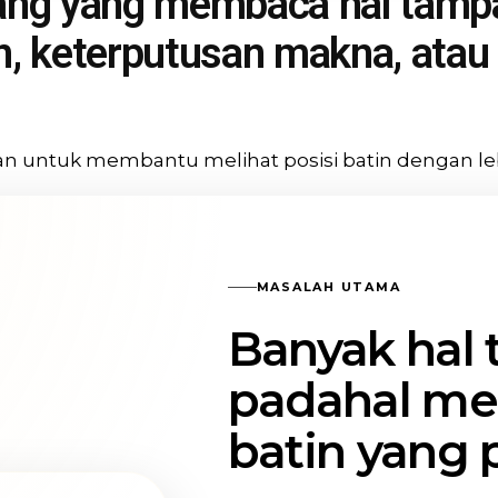
ng yang membaca hal tampak
tan, keterputusan makna, at
kan untuk membantu melihat posisi batin dengan leb
MASALAH UTAMA
Banyak hal t
padahal me
batin yang 