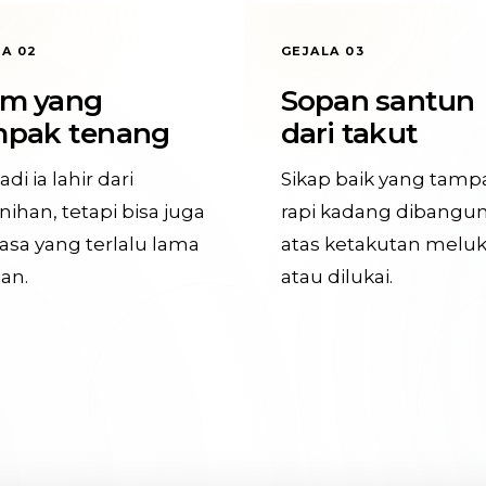
A 02
GEJALA 03
am yang
Sopan santun
mpak tenang
dari takut
adi ia lahir dari
Sikap baik yang tamp
nihan, tetapi bisa juga
rapi kadang dibangun
rasa yang terlalu lama
atas ketakutan meluk
an.
atau dilukai.