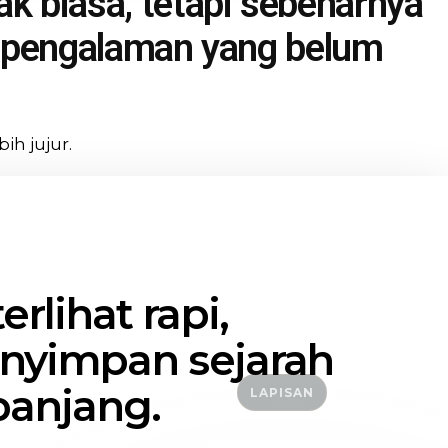
 biasa, tetapi sebenarnya
au pengalaman yang belum
ih jujur.
erlihat rapi,
nyimpan sejarah
panjang.
LAPISAN