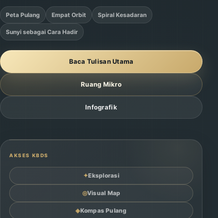
Peta Pulang
Empat Orbit
Spiral Kesadaran
Sunyi sebagai Cara Hadir
Baca Tulisan Utama
Ruang Mikro
Infografik
AKSES KBDS
✦
Eksplorasi
◎
Visual Map
◈
Kompas Pulang