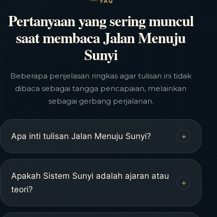
FAQ
Pertanyaan yang sering muncul
saat membaca Jalan Menuju
Sunyi
Beberapa penjelasan ringkas agar tulisan ini tidak
dibaca sebagai tangga pencapaian, melainkan
sebagai gerbang perjalanan.
Apa inti tulisan Jalan Menuju Sunyi?
+
Intinya adalah perjalanan menuju sunyi
tidak diburu untuk tiba. Ia dijalani pelan
Apakah Sistem Sunyi adalah ajaran atau
+
melalui empat orbit kesadaran, sampai
teori?
batin mengenali pusatnya sendiri.
Tidak. Sistem Sunyi dibaca sebagai cara