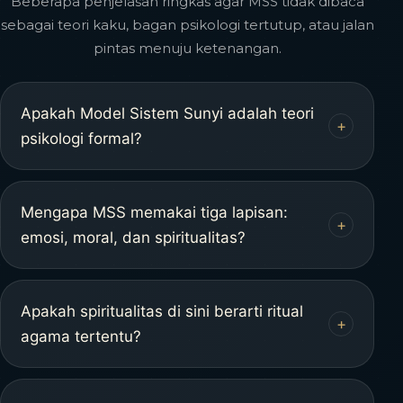
Beberapa penjelasan ringkas agar MSS tidak dibaca
sebagai teori kaku, bagan psikologi tertutup, atau jalan
pintas menuju ketenangan.
Apakah Model Sistem Sunyi adalah teori
+
psikologi formal?
MSS bukan teori psikologi formal dalam
pengertian akademik yang tertutup. Ia
Mengapa MSS memakai tiga lapisan:
+
adalah model pembacaan batin dalam
emosi, moral, dan spiritualitas?
Sistem Sunyi: cara melihat bagaimana
Karena ketiganya sering bekerja bersama
rasa, nilai, dan spiritualitas saling menata
dalam pengalaman batin. Emosi memberi
Apakah spiritualitas di sini berarti ritual
pengalaman manusia.
+
getar awal, moral menimbang arah, dan
agama tertentu?
spiritualitas menjaga kedalaman agar
Tidak secara sempit. Spiritualitas dalam
hidup tidak hanya bergerak karena