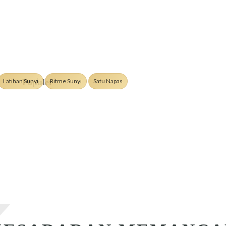
Latihan Sunyi
Ritme Sunyi
Satu Napas
Populer