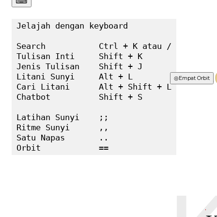
⌨︎
Jelajah dengan keyboard

Search           Ctrl + K atau /

Tulisan Inti     Shift + K

Jenis Tulisan    Shift + J

Litani Sunyi     Alt + L

Terbaru
◎
Empat Orbit
Cari Litani      Alt + Shift + L

Chatbot          Shift + S

Latihan Sunyi    ;;

Ritme Sunyi      ,,

Satu Napas       ..

Orbit            ==