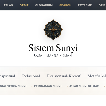
ATLAS
ORBIT
GLOSARIUM
SEARCH
EXTREME
ORIE
Sistem Sunyi
RASA · MAKNA · IMAN
ospiritual
Relasional
Eksistensial-Kreatif
Metafisik-
DIALEKTIKA SUNYI
PEMBACAAN SUNYI
JEJAK SUNYI DI LUAR