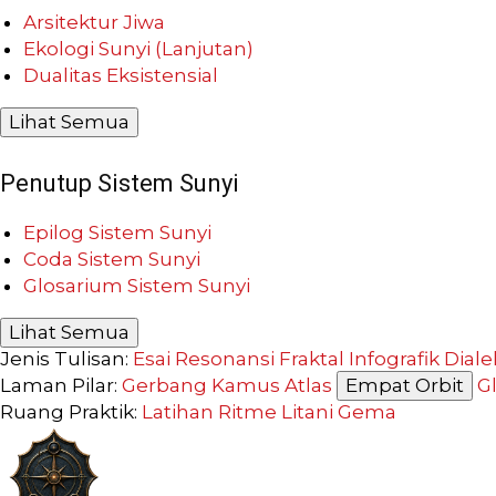
Arsitektur Jiwa
Ekologi Sunyi (Lanjutan)
Dualitas Eksistensial
Lihat Semua
Penutup Sistem Sunyi
Epilog Sistem Sunyi
Coda Sistem Sunyi
Glosarium Sistem Sunyi
Lihat Semua
Jenis Tulisan:
Esai Resonansi
Fraktal
Infografik
Diale
Laman Pilar:
Gerbang
Kamus
Atlas
Empat Orbit
G
Ruang Praktik:
Latihan
Ritme
Litani
Gema