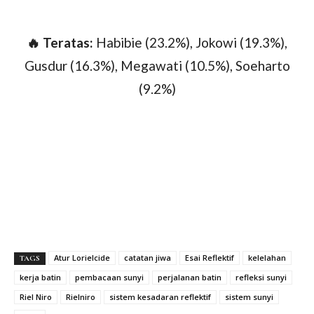
🔥 Teratas:
Habibie (23.2%), Jokowi (19.3%),
Gusdur (16.3%), Megawati (10.5%), Soeharto
(9.2%)
Atur Lorielcide
catatan jiwa
Esai Reflektif
kelelahan
TAGS
kerja batin
pembacaan sunyi
perjalanan batin
refleksi sunyi
Riel Niro
Rielniro
sistem kesadaran reflektif
sistem sunyi