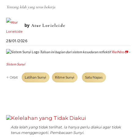
DIALEKTIKA SUNYI
PEMBACAAN SUNYI
Tentang lelah yang terus bekerja
JEJAK SUNYI DI LUAR
JEJAK SUNYI DALAM MUSIK
EXTREME DISTORTION
by
Atur Lorielcide
28/01/2026
Tulisan ini bagian dari sistem kesadaran reflektif
RielNiro
📷
–
Sistem Sunyi
Latihan Sunyi
Ritme Sunyi
Satu Napas
✧ Orbit
Ada lelah yang tidak terlihat. Ia hanya perlu diakui agar tidak
terus menggerogoti. Pembacaan Sunyi.