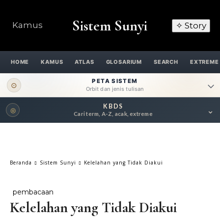
Sistem Sunyi
Kamus
✧ Story
HOME
KAMUS
ATLAS
GLOSARIUM
SEARCH
EXTREME
PETA SISTEM
⊙
Orbit dan jenis tulisan
KBDS
⌄
◎
ORBIT UTAMA
Cari term, A-Z, acak, extreme
Pengantar
Psikospiritual
Relasional
Eksistensial-Kreatif
Beranda
Sistem Sunyi
Kelelahan yang Tidak Diakui
Metafisik-Naratif
Penutup
pembacaan
JENIS TULISAN
Kelelahan yang Tidak Diakui
ESAI RESONANSI
FRAKTAL
INFOGRAFIK