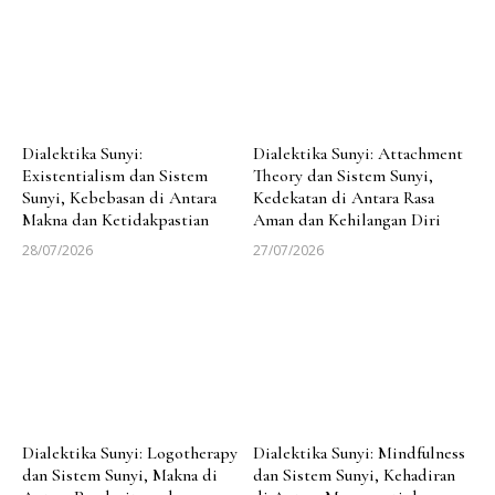
Dialektika Sunyi:
Dialektika Sunyi: Attachment
Existentialism dan Sistem
Theory dan Sistem Sunyi,
Sunyi, Kebebasan di Antara
Kedekatan di Antara Rasa
Makna dan Ketidakpastian
Aman dan Kehilangan Diri
28/07/2026
27/07/2026
Dialektika Sunyi: Logotherapy
Dialektika Sunyi: Mindfulness
dan Sistem Sunyi, Makna di
dan Sistem Sunyi, Kehadiran