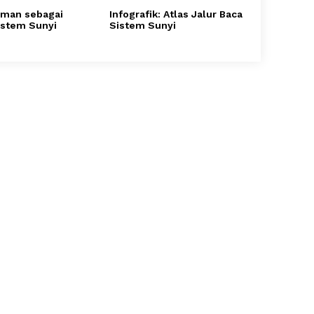
 Iman sebagai
Infografik: Atlas Jalur Baca
Sistem Sunyi
Sistem Sunyi