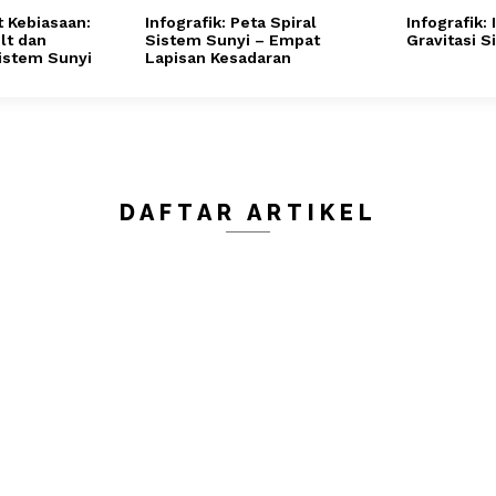
t Kebiasaan:
Infografik: Peta Spiral
Infografik:
lt dan
Sistem Sunyi – Empat
Gravitasi 
Sistem Sunyi
Lapisan Kesadaran
DAFTAR ARTIKEL