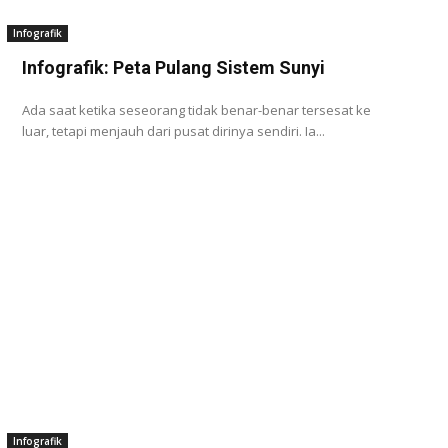
Infografik
Infografik: Peta Pulang Sistem Sunyi
Ada saat ketika seseorang tidak benar-benar tersesat ke
luar, tetapi menjauh dari pusat dirinya sendiri. Ia...
Infografik