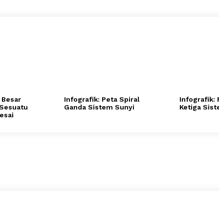
a Besar
Infografik: Peta Spiral
Infografik:
 Sesuatu
Ganda Sistem Sunyi
Ketiga Sis
esai