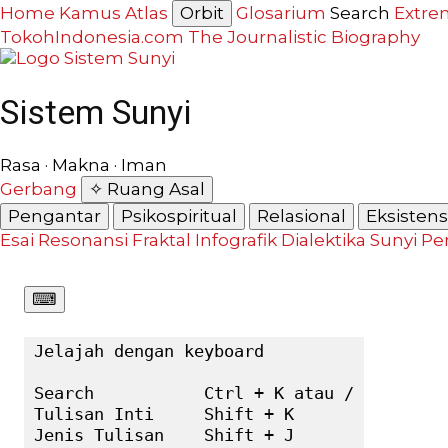
Home
Kamus
Atlas
Orbit
Glosarium
Search
Extre
TokohIndonesia.com
The Journalistic Biography
Sistem Sunyi
Rasa · Makna · Iman
Gerbang
✧ Ruang Asal
Pengantar
Psikospiritual
Relasional
Eksistensi
Esai Resonansi
Fraktal
Infografik
Dialektika Sunyi
Pe
⌨︎
Jelajah dengan keyboard

Search           Ctrl + K atau /

Tulisan Inti     Shift + K

Jenis Tulisan    Shift + J
