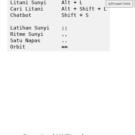
Litani Sunyi     Alt + L

Terbaru
◎
Empat Orbit
Cari Litani      Alt + Shift + L

Chatbot          Shift + S

Latihan Sunyi    ;;

Ritme Sunyi      ,,

Satu Napas       ..

Orbit            ==