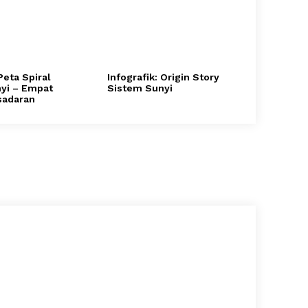
 Peta Spiral
Infografik: Origin Story
yi – Empat
Sistem Sunyi
sadaran