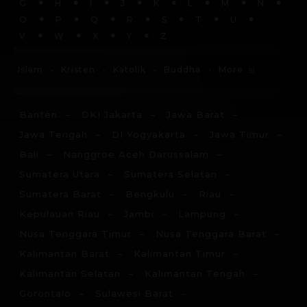
G
H
I
J
K
L
M
N
O
P
Q
R
S
T
U
V
W
X
Y
Z
More
Islam
Kristen
Katolik
Buddha
Banten
DKI Jakarta
Jawa Barat
Jawa Tengah
DI Yogyakarta
Jawa Timur
Bali
Nanggroe Aceh Darussalam
Sumatera Utara
Sumatera Selatan
Sumatera Barat
Bengkulu
Riau
Kepulauan Riau
Jambi
Lampung
Nusa Tenggara Timur
Nusa Tenggara Barat
Kalimantan Barat
Kalimantan Timur
Kalimantan Selatan
Kalimantan Tengah
Gorontalo
Sulawesi Barat