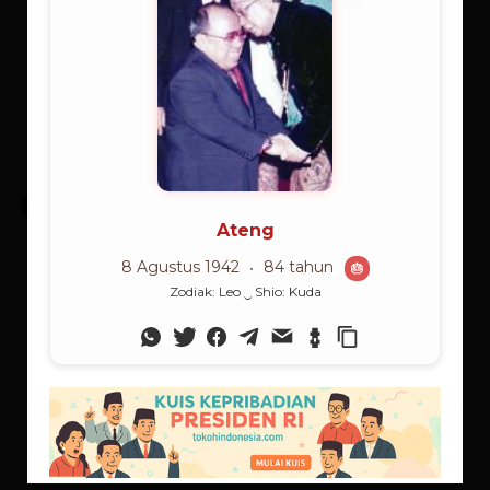
Literasi
Supranalar: Anak Domba di antara Serigala
Dari sudut pandang strategi maupun teologi spiritual, perintah
agung Kristus mengutus murid-muridnya “seperti anak domba
diantara...