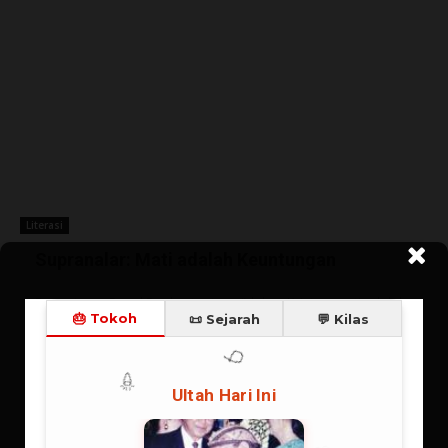
Literasi
Supranalar: Mati adalah Keuntungan
Pengajaran Rasul Paulus tentang “dalam Kristus, mati adalah
keuntungan” juga hanya dapat dipahami dengan supranalar.
Pengajaran...