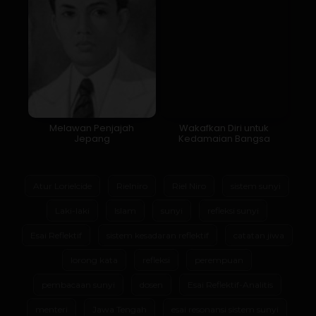
Melawan Penjajah
Wakafkan Diri untuk
Jepang
Kedamaian Bangsa
Atur Lorielcide
Rielniro
Riel Niro
sistem sunyi
Laki-laki
Islam
sunyi
refleksi sunyi
Esai Reflektif
sistem kesadaran reflektif
catatan jiwa
lorong kata
refleksi
perempuan
pembacaan sunyi
dosen
Esai Reflektif-Analitis
menteri
Jawa Tengah
esai resonansi sistem sunyi