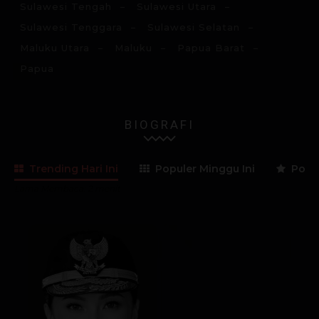
Sulawesi Tengah
Sulawesi Utara
Sulawesi Tenggara
Sulawesi Selatan
Maluku Utara
Maluku
Papua Barat
Papua
BIOGRAFI
Trending Hari Ini
Populer Minggu Ini
Popul
Lama Membaca:
2
menit