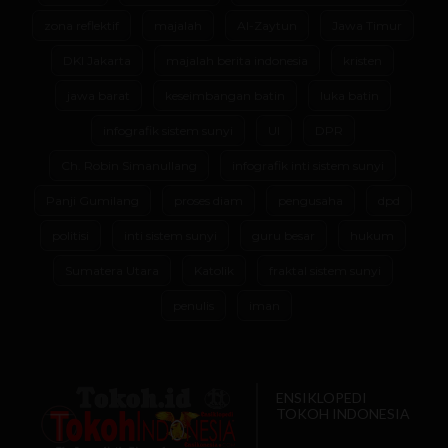
zona reflektif
majalah
Al-Zaytun
Jawa Timur
DKI Jakarta
majalah berita indonesia
kristen
jawa barat
keseimbangan batin
luka batin
infografik sistem sunyi
UI
DPR
Ch. Robin Simanullang
infografik inti sistem sunyi
Panji Gumilang
proses diam
pengusaha
dpd
politisi
inti sistem sunyi
guru besar
hukum
Sumatera Utara
Katolik
fraktal sistem sunyi
penulis
iman
ENSIKLOPEDI
TOKOH INDONESIA