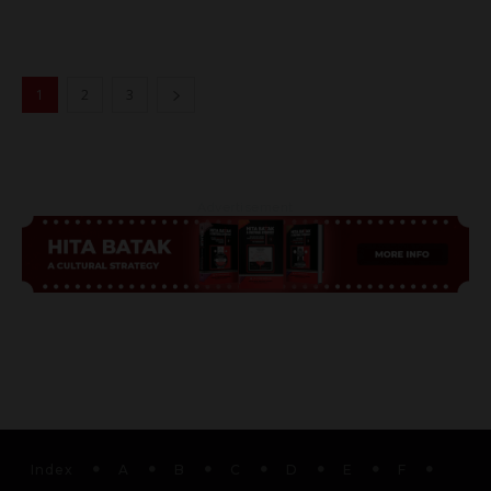
1
2
3
Advertisement
Index
A
B
C
D
E
F