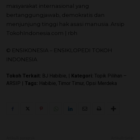
masyarakat internasional yang
bertanggungjawab, demokratis dan
menjunjung tinggi hak asasi manusia.
Arsip
TokohIndonesia.com | rbh
© ENSIKONESIA – ENSIKLOPEDI TOKOH
INDONESIA
Tokoh Terkait:
BJ Habibie, |
Kategori:
Topik Pilihan –
ARSIP |
Tags:
Habibie, Timor Timur, Opsi Merdeka
Artikulli paraprak
Artikulli tjetër