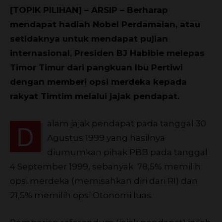
[TOPIK PILIHAN] – ARSIP – Berharap
mendapat hadiah Nobel Perdamaian, atau
setidaknya untuk mendapat pujian
internasional, Presiden BJ Habibie melepas
Timor Timur dari pangkuan Ibu Pertiwi
dengan memberi opsi merdeka kepada
rakyat Timtim melalui jajak pendapat.
alam jajak pendapat pada tanggal 30
D
Agustus 1999 yang hasilnya
diumumkan pihak PBB pada tanggal
4 September 1999, sebanyak 78,5% memilih
opsi merdeka (memisahkan diri dari RI) dan
21,5% memilih opsi Otonomi luas.