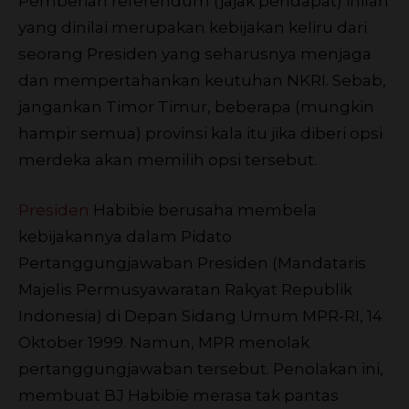
Pemberian referendum (jajak pendapat) inilah
yang dinilai merupakan kebijakan keliru dari
seorang Presiden yang seharusnya menjaga
dan mempertahankan keutuhan NKRI. Sebab,
jangankan Timor Timur, beberapa (mungkin
hampir semua) provinsi kala itu jika diberi opsi
merdeka akan memilih opsi tersebut.
Presiden
Habibie berusaha membela
kebijakannya dalam Pidato
Pertanggungjawaban Presiden (Mandataris
Majelis Permusyawaratan Rakyat Republik
Indonesia) di Depan Sidang Umum MPR-RI, 14
Oktober 1999. Namun, MPR menolak
pertanggungjawaban tersebut. Penolakan ini,
membuat BJ Habibie merasa tak pantas