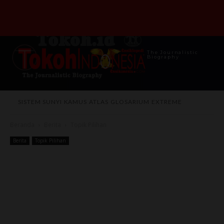
The Journalistic
Biography
SISTEM SUNYI
KAMUS
ATLAS
GLOSARIUM
EXTREME
Beranda
Berita
Topik Pilihan
Berita
Topik Pilihan