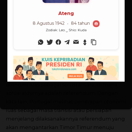
fraksi.
Kendati Pemerintah Indonesia dan Portugal
menyepakati dirundingkannya paket otonomi
luas untuk Timor Timur, antara kedua negara
tetap terdapat perbedaan prinsipil yang tidak
dapat dipertemukan. Pemerintah Indonesia
berharap bahwa tawaran otonomi luas dapat
merupakan solusi akhir bagi masalah Timor
Timur. Sebaliknya, Portugal melihat tawaran
otonomi luas sebagai solusi antara, di mana
solusi akhirnya adalah referendum. Dengan
kata lain, Portugal melihat penerapan otonomi
luas sebagai masa transisi atau persiapan
menjelang dilaksanakannya referendum yang
akan mengantarkan Timor Timur menuju