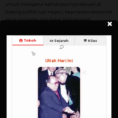
untuk mengatur kehidupannya kecuali di
bidang politik luar negeri, keamanan eksternal
serta moneter dan fiskal. Pemerintah
Indonesia menilai ini merupakan penyelesaian
yang paling adil, realistis, paling mungkin
dicapai dan berprospek damai.
Untuk itu Pemerintah telah merundingkan
elemen-elemen substantif dengan PBB dan
Portugal. Pada tanggal 18 Juni 1998 usulan
tersebut telah dijelaskan oleh
Menteri
Luar
Negeri Republik Indonesia dan Sekjen PBB
telah menyambut baik usulan tersebut.
Usulan tersebut juga sudah dikonsultasikan
dengan pimpinan
DPR
dan pimpinan fraksi-