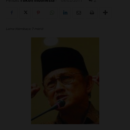
Penulis
Tokoh Indonesia
-
08/02/2011
2
Lama Membaca:
7
menit