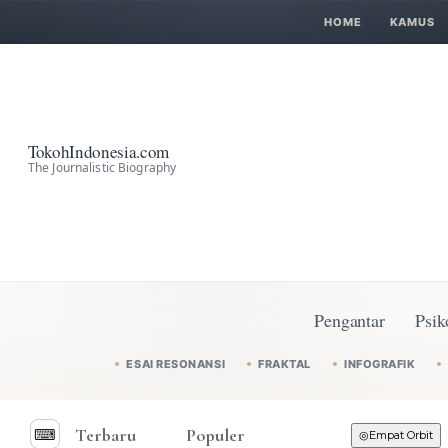
HOME
KAMUS
TokohIndonesia.com
The Journalistic Biography
Pengantar
Psik
ESAI RESONANSI
FRAKTAL
INFOGRAFIK
Terbaru
Populer
⌨︎
◎
Empat Orbit