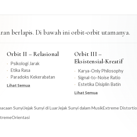
an berlapis. Di bawah ini orbit-orbit utamanya.
Orbit II – Relasional
Orbit III –
Eksistensial-Kreatif
Psikologi Jarak
Etika Rasa
Karya-Only Philosophy
Paradoks Kekerabatan
Signal-to-Noise Ratio
Estetika Disiplin Batin
Lihat Semua
Lihat Semua
acaan Sunyi
Jejak Sunyi di Luar
Jejak Sunyi dalam Musik
Extreme Distorti
xtreme
Orientasi