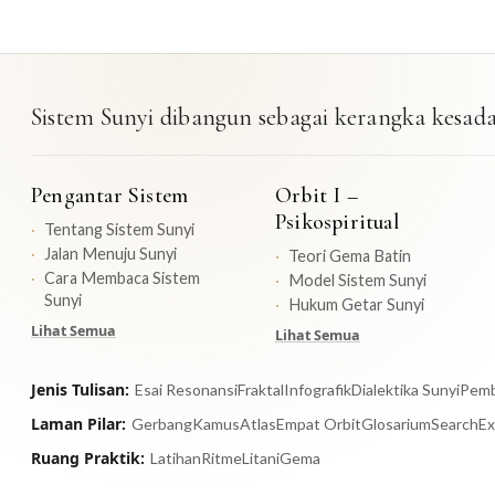
Sistem Sunyi dibangun sebagai kerangka kesadar
Pengantar Sistem
Orbit I –
Psikospiritual
Tentang Sistem Sunyi
Jalan Menuju Sunyi
Teori Gema Batin
Cara Membaca Sistem
Model Sistem Sunyi
Sunyi
Hukum Getar Sunyi
Lihat Semua
Lihat Semua
Jenis Tulisan:
Esai Resonansi
Fraktal
Infografik
Dialektika Sunyi
Pemb
Laman Pilar:
Gerbang
Kamus
Atlas
Empat Orbit
Glosarium
Search
E
Ruang Praktik:
Latihan
Ritme
Litani
Gema