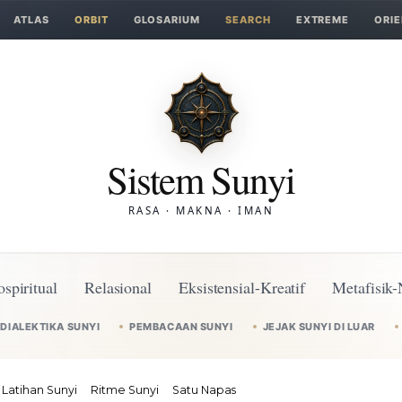
ATLAS
ORBIT
GLOSARIUM
SEARCH
EXTREME
ORIE
Sistem Sunyi
RASA · MAKNA · IMAN
ospiritual
Relasional
Eksistensial-Kreatif
Metafisik-
DIALEKTIKA SUNYI
PEMBACAAN SUNYI
JEJAK SUNYI DI LUAR
Latihan Sunyi
Ritme Sunyi
Satu Napas