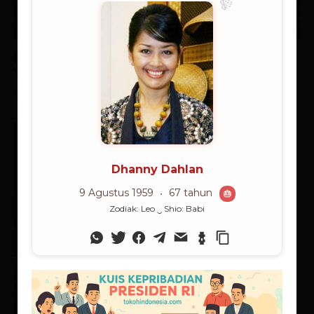
Supranalar
Menatap Wajah Sang Causa Prima
YHWH-DEBATA
Ch Robin Simanullang
-
07/08/2026
Mendefinisikan Supranalar
(Superreason)
06/08/2026
Supranalar
Negara Ambivalensi Pancasila
27/07/2026
Catatan Kilas
Spanyol Juara, Messi Mati Kutu:
Kemenangan Eksistensial
Sepakbola
20/07/2026
Berita