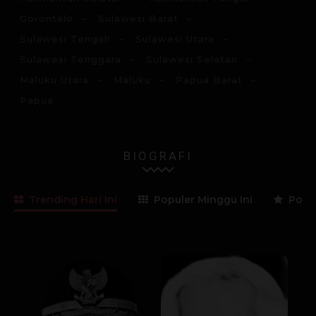
Gorontalo
Sulawesi Barat
Sulawesi Tengah
Sulawesi Utara
Sulawesi Tenggara
Sulawesi Selatan
Maluku Utara
Maluku
Papua Barat
Papua
BIOGRAFI
Trending Hari Ini
Populer Minggu Ini
Popul
Lama Membaca:
2
menit