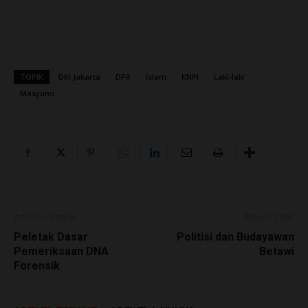
TOPIK
DKI Jakarta
DPR
Islam
KNPI
Laki-laki
Masyumi
Artikulli paraprak
Artikulli tjetër
Peletak Dasar
Politisi dan Budayawan
Pemeriksaan DNA
Betawi
Forensik