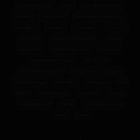
pembacaan sunyi
dosen
Esai Reflektif-Analitis
menteri
Jawa Tengah
esai resonansi sistem sunyi
zona reflektif
majalah
Al-Zaytun
Jawa Timur
DKI Jakarta
majalah berita indonesia
kristen
jawa barat
keseimbangan batin
luka batin
infografik sistem sunyi
UI
DPR
Ch. Robin Simanullang
infografik inti sistem sunyi
Panji Gumilang
proses diam
pengusaha
dpd
politisi
inti sistem sunyi
guru besar
hukum
Sumatera Utara
Katolik
fraktal sistem sunyi
penulis
iman