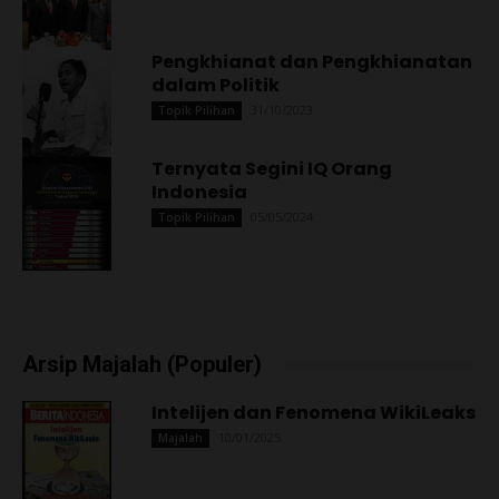
Pengkhianat dan Pengkhianatan
dalam Politik
31/10/2023
Topik Pilihan
Ternyata Segini IQ Orang
Indonesia
05/05/2024
Topik Pilihan
Arsip Majalah (Populer)
Intelijen dan Fenomena WikiLeaks
10/01/2025
Majalah