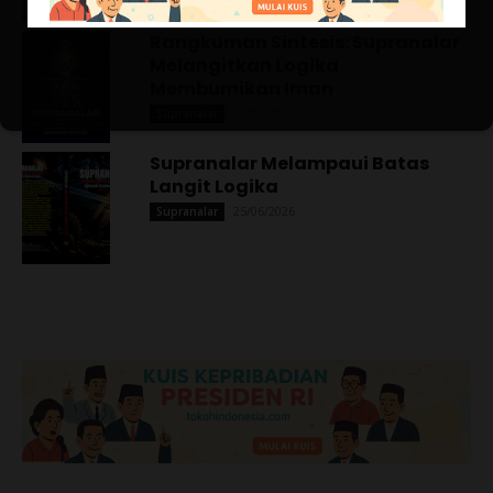
Rangkuman Sintesis: Supranalar
Melangitkan Logika
Membumikan Iman
06/07/2026
Supranalar
Supranalar Melampaui Batas
Langit Logika
25/06/2026
Supranalar