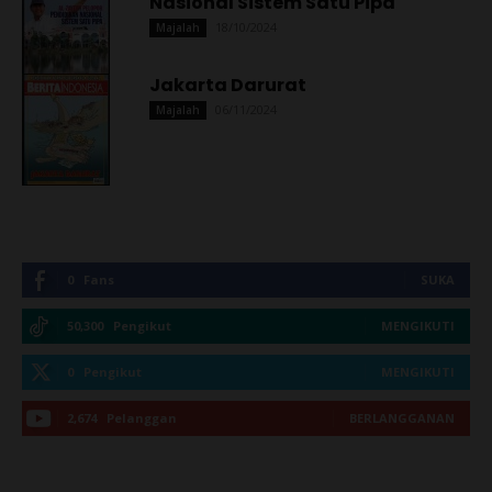
Nasional Sistem Satu Pipa
18/10/2024
Majalah
Jakarta Darurat
06/11/2024
Majalah
0
Fans
SUKA
50,300
Pengikut
MENGIKUTI
0
Pengikut
MENGIKUTI
2,674
Pelanggan
BERLANGGANAN