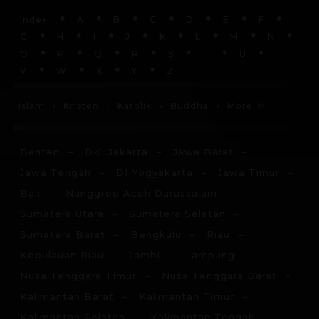
Index
A
B
C
D
E
F
G
H
I
J
K
L
M
N
O
P
Q
R
S
T
U
V
W
X
Y
Z
More
Islam
Kristen
Katolik
Buddha
Banten
DKI Jakarta
Jawa Barat
Jawa Tengah
DI Yogyakarta
Jawa Timur
Bali
Nanggroe Aceh Darussalam
Sumatera Utara
Sumatera Selatan
Sumatera Barat
Bengkulu
Riau
Kepulauan Riau
Jambi
Lampung
Nusa Tenggara Timur
Nusa Tenggara Barat
Kalimantan Barat
Kalimantan Timur
Kalimantan Selatan
Kalimantan Tengah