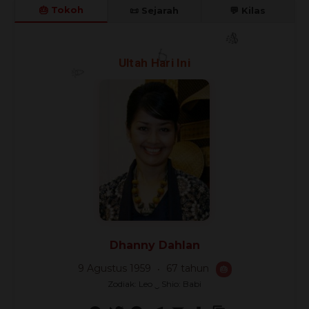
🎂 Tokoh
📜 Sejarah
💬 Kilas
🎉
Ultah Hari Ini
🎊
🎈
Dhanny Dahlan
9 Agustus 1959
67 tahun
🎂
Zodiak: Leo ‿ Shio: Babi