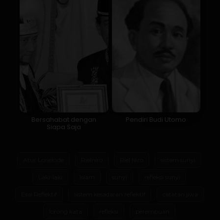
Bersahabat dengan
Pendiri Budi Utomo
Siapa Saja
Atur Lorielcide
Rielniro
Riel Niro
sistem sunyi
Laki-laki
Islam
sunyi
refleksi sunyi
Esai Reflektif
sistem kesadaran reflektif
catatan jiwa
lorong kata
refleksi
perempuan