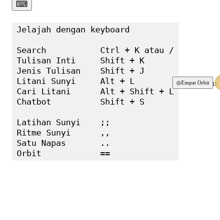
⌨︎
Jelajah dengan keyboard

Search           Ctrl + K atau /

Tulisan Inti     Shift + K

Jenis Tulisan    Shift + J

Litani Sunyi     Alt + L

Terbaru
◎
Empat Orbit
Cari Litani      Alt + Shift + L

Chatbot          Shift + S

Latihan Sunyi    ;;

Ritme Sunyi      ,,

Satu Napas       ..

Orbit            ==