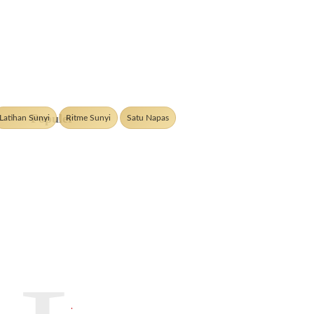
Populer
Latihan Sunyi
Ritme Sunyi
Satu Napas