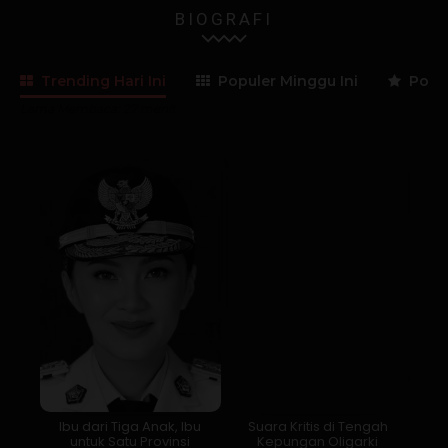
BIOGRAFI
Trending Hari Ini
Populer Minggu Ini
Popul
Lama Membaca:
27
menit
Ibu dari Tiga Anak, Ibu
Suara Kritis di Tengah
untuk Satu Provinsi
Kepungan Oligarki