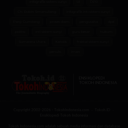
infografik sistem sunyi
UI
DPR
Ch. Robin Simanullang
infografik inti sistem sunyi
Panji Gumilang
proses diam
pengusaha
dpd
politisi
inti sistem sunyi
guru besar
hukum
Sumatera Utara
Katolik
fraktal sistem sunyi
penulis
iman
ENSIKLOPEDI
TOKOH INDONESIA
Copyright 2002-2026 - TokohIndonesia.com
Tokoh.ID
Ensiklopedi Tokoh Indonesia
Tokoh Indonesia.com adalah sebuah media informasi dan database