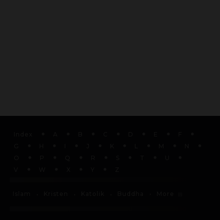
Index
A
B
C
D
E
F
G
H
I
J
K
L
M
N
O
P
Q
R
S
T
U
V
W
X
Y
Z
More
Islam
Kristen
Katolik
Buddha