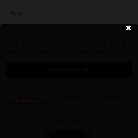
Simpan nama, email, dan situs web saya di
browser ini untuk lain kali saya berkomentar.
🎂 Tokoh
📜 Sejarah
💬 Kilas
🎈
🎉
Ultah Hari Ini
🎊