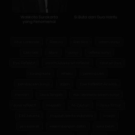
Walikota Surakarta
Si Buta dari Gua Hantu
yang Fenomenal
Atur Lorielcide
Rielniro
Riel Niro
sistem sunyi
Laki-laki
Islam
sunyi
refleksi sunyi
Esai Reflektif
sistem kesadaran reflektif
catatan jiwa
lorong kata
refleksi
perempuan
pembacaan sunyi
dosen
Esai Reflektif-Analitis
menteri
Jawa Tengah
esai resonansi sistem sunyi
zona reflektif
majalah
Al-Zaytun
Jawa Timur
DKI Jakarta
majalah berita indonesia
kristen
jawa barat
keseimbangan batin
luka batin