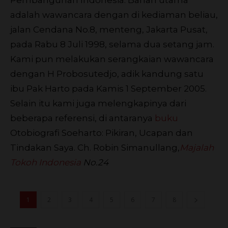
adalah wawancara dengan di kediaman beliau,
jalan Cendana No.8, menteng, Jakarta Pusat,
pada Rabu 8 Juli 1998, selama dua setang jam.
Kami pun melakukan serangkaian wawancara
dengan H Probosutedjo, adik kandung satu
ibu Pak Harto pada Kamis 1 September 2005.
Selain itu kami juga melengkapinya dari
beberapa referensi, di antaranya
buku
Otobiografi Soeharto: Pikiran, Ucapan dan
Tindakan Saya.
Ch. Robin Simanullang,
Majalah
Tokoh Indonesia
No.24
1
2
3
4
5
6
7
8