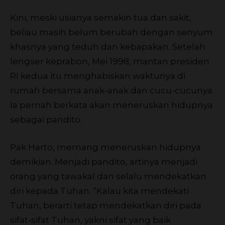
Kini, meski usianya semakin tua dan sakit,
beliau masih belum berubah dengan senyum
khasnya yang teduh dan kebapakan. Setelah
lengser keprabon, Mei 1998, mantan presiden
RI kedua itu menghabiskan waktunya di
rumah bersama anak-anak dan cucu-cucunya.
Ia pernah berkata akan meneruskan hidupnya
sebagai pandito.
Pak Harto, memang meneruskan hidupnya
demikian. Menjadi pandito, artinya menjadi
orang yang tawakal dan selalu mendekatkan
diri kepada Tuhan. “Kalau kita mendekati
Tuhan, berarti tetap mendekatkan diri pada
sifat-sifat Tuhan, yakni sifat yang baik