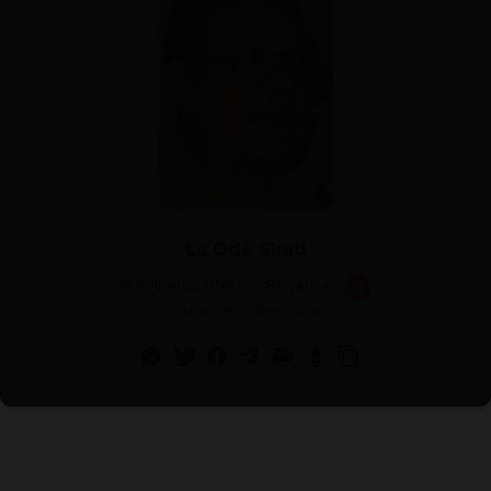
La Ode Sirad
8 Agustus 1940
86 tahun
🎂
Zodiak: Leo ‿ Shio: Naga