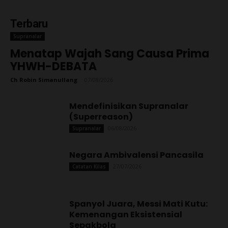
Terbaru
Supranalar
Menatap Wajah Sang Causa Prima
YHWH-DEBATA
Ch Robin Simanullang
-
07/08/2026
Mendefinisikan Supranalar
(Superreason)
06/08/2026
Supranalar
Negara Ambivalensi Pancasila
27/07/2026
Catatan Kilas
Spanyol Juara, Messi Mati Kutu:
Kemenangan Eksistensial
Sepakbola