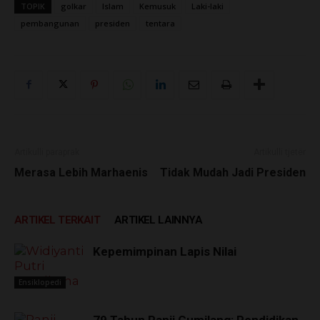
TOPIK
golkar
Islam
Kemusuk
Laki-laki
pembangunan
presiden
tentara
Artikulli paraprak
Artikulli tjetër
Merasa Lebih Marhaenis
Tidak Mudah Jadi Presiden
ARTIKEL TERKAIT
ARTIKEL LAINNYA
Kepemimpinan Lapis Nilai
Ensiklopedi
79 Tahun Panji Gumilang: Pendidikan