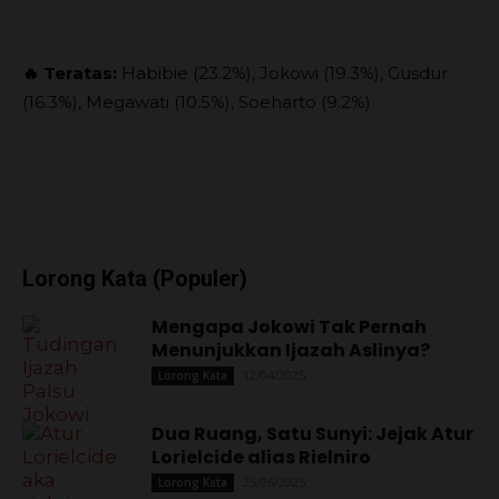
🔥 Teratas:
Habibie (23.2%), Jokowi (19.3%), Gusdur
(16.3%), Megawati (10.5%), Soeharto (9.2%)
Lorong Kata (Populer)
Mengapa Jokowi Tak Pernah
Menunjukkan Ijazah Aslinya?
12/04/2025
Lorong Kata
Dua Ruang, Satu Sunyi: Jejak Atur
Lorielcide alias Rielniro
25/06/2025
Lorong Kata