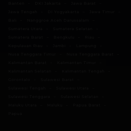
Banten
DKI Jakarta
Jawa Barat
Jawa Tengah
DI Yogyakarta
Jawa Timur
Bali
Nanggroe Aceh Darussalam
Sumatera Utara
Sumatera Selatan
Sumatera Barat
Bengkulu
Riau
Kepulauan Riau
Jambi
Lampung
Nusa Tenggara Timur
Nusa Tenggara Barat
Kalimantan Barat
Kalimantan Timur
Kalimantan Selatan
Kalimantan Tengah
Gorontalo
Sulawesi Barat
Sulawesi Tengah
Sulawesi Utara
Sulawesi Tenggara
Sulawesi Selatan
Maluku Utara
Maluku
Papua Barat
Papua