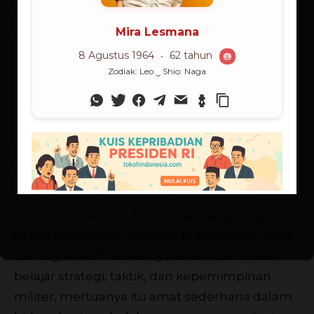
Course di Belgia dan Jerman (1984), Kursus
Komandan Batalyon di Bandung (1985),
Seskoad di Bandung (1988-1989) dan
Command and General Staff College di Fort
Leavenworth, Kansas, AS (1990-1991). Gelar MA
diperoleh dari Webster University AS.
Karier Militer
Dalam meniti karir, SBY sangat mengidolakan
Sarwo Edhi yang tidak lain adalah bapak
mertuanya sendiri. Dalam pandangannya,
Sarwo Edhi adalah seorang prajurit sejati. Jiwa
dan logika kemiliterannya amat kuat. Selain
belajar strategi, taktik, dan kepemimpinan
militer, mertuanya itu amat sederhana dalam