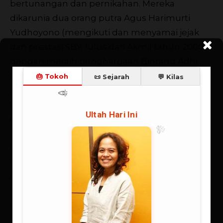
bertunangan dan pernikahan. Mereka
dikarunia dua orang putra Agus Harimurti
Yudhoyono (mengikuti dan menyamai jejak
dan prestasi SBY, lulus dari Akmil tahun 2000
dengan meraih penghargaan Bintang Adhi
Makayasa) dan Edhie Baskoro Yudhoyono
(lulusan terbaik SMA Taruna Nusantara,
Magelang yang kemudian menekuni ilmu
ekonomi).
Pendidikan militernya dilanjutkan di Airborne
and Ranger Course di Fort Benning, Georgia,
AS (1976), Infantry Officer Advanced Course di
Fort Benning, Georgia, AS (1982-1983) dengan
meraih honor graduate, Jungle Warfare
Training di Panama (1983), Anti Tank Weapon