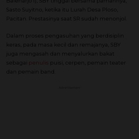
Baleharjo I), SBY tinggal bersama pamannya,
Sasto Suyitno, ketika itu Lurah Desa Ploso,
Pacitan. Prestasinya saat SR sudah menonjol.
Dalam proses pengasuhan yang berdisiplin
keras, pada masa kecil dan remajanya, SBY
juga mengasah dan menyalurkan bakat
sebagai
penulis
puisi, cerpen, pemain teater
dan pemain band.
Advertisement