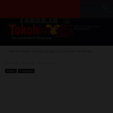
The Journalistic
Biography
SISTEM SUNYI
KAMUS
ATLAS
GLOSARIUM
EXTREME
Beranda
Biografi
Ensiklopedi
Biografi
Ensiklopedi