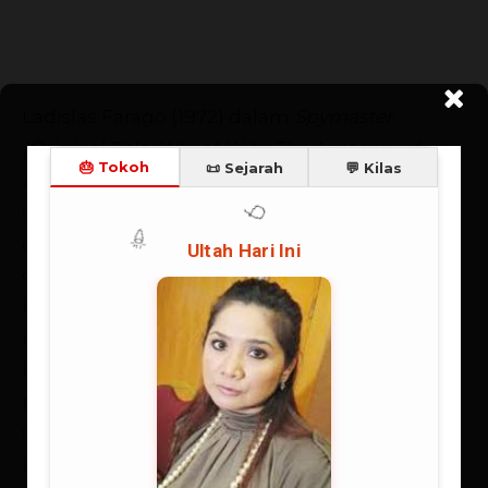
Ladislas Farago (1972) dalam
Spymaster
(Original Title: War of Wits: The Anatomy of
Espionage and Intelligence, 1962)
menyebut,
definisi kamus mengenai jenis intelijen ini
adalah “informasi yang dikomunikasikan”—
dengan kata lain, informasi yang tidak lagi
hanya tersimpan dalam pikiran seseorang,
namun telah diteruskan kepada orang lain. Di
lembaga-lembaga yang mengkhususkan diri
pada kegiatan tersebut, intelijen didefinisikan
sebagai “informasi yang dievaluasi”, yaitu
informasi yang kredibilitas, makna, dan