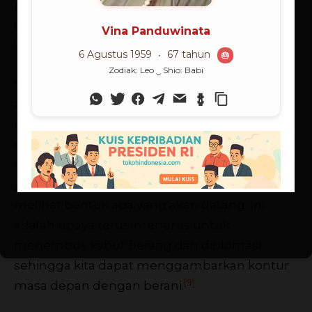
pentingnya informasi tersebut telah
ditetapkan dan dinilai sebagaimana mestinya.
[8]
Sebagai suatu fungsi atau aktivitas, intelijen
adalah upaya terorganisir untuk
mengumpulkan informasi, menilainya sedikit
demi sedikit, dan menyatukannya hingga
membentuk pola yang lebih besar dan jelas
yang pada gilirannya memungkinkan kita
melihat bentuk apa yang akan datang. Ini
adalah upaya terus-menerus untuk
menembus kabut perang dan diplomasi
sehingga kita dapat menggambarkan kontur
[9]
masa depan dengan berani.