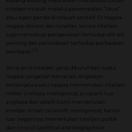
kadang-kadang melibatkan manipulasi badan
intelijen musuh melalui penempatan “tikus”
atau agen ganda di wilayah sensitif. Di negara-
negara otoriter dan totaliter, kontra intelijen
juga mencakup pengawasan terhadap elit-elit
penting dan penindasan terhadap perbedaan
[13]
pendapat.
Jenis-jenis Intelijen yang dibutuhkan suatu
negara sangatlah bervariasi. Angkatan
bersenjata suatu negara memerlukan intelijen
militer (
military intelligence
), program luar
angkasa dan satelit bumi memerlukan
intelijen ilmiah (
scientific intelligence
), kantor
luar negerinya memerlukan intelijen politik
dan
biografi
(
political and biographical