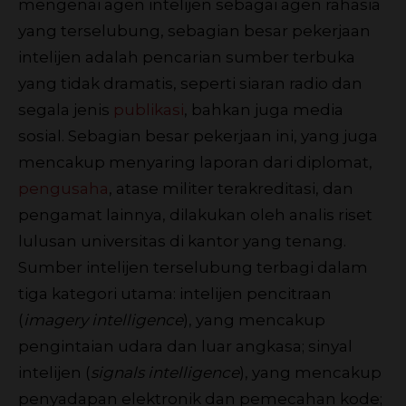
mengenai agen intelijen sebagai agen rahasia
yang terselubung, sebagian besar pekerjaan
intelijen adalah pencarian sumber terbuka
yang tidak dramatis, seperti siaran radio dan
segala jenis
publikasi
, bahkan juga media
sosial. Sebagian besar pekerjaan ini, yang juga
mencakup menyaring laporan dari diplomat,
pengusaha
, atase militer terakreditasi, dan
pengamat lainnya, dilakukan oleh analis riset
lulusan universitas di kantor yang tenang.
Sumber intelijen terselubung terbagi dalam
tiga kategori utama: intelijen pencitraan
(
imagery intelligence
), yang mencakup
pengintaian udara dan luar angkasa; sinyal
intelijen (
signals intelligence
), yang mencakup
penyadapan elektronik dan pemecahan kode;