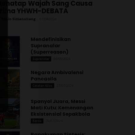
enatap Wajah Sang Causa
Prima YHWH-DEBATA
 Robin Simanullang
-
07/08/2026
Mendefinisikan
Supranalar
(Superreason)
06/08/2026
Supranalar
Negara Ambivalensi
Pancasila
27/07/2026
Catatan Kilas
Spanyol Juara, Messi
Mati Kutu: Kemenangan
Eksistensial Sepakbola
20/07/2026
Berita
Rangkuman Sintesis: