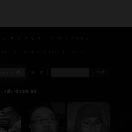
Q
R
S
T
U
More
ektur
Gubernur
CEO
More
Search
Penulis
MG
Soekarno
Ultah Minggu Ini