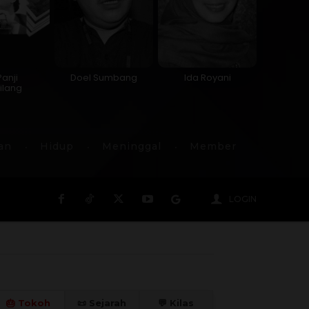
Panji
Doel Sumbang
Ida Royani
ilang
an
Hidup
Meninggal
Member
LOGIN
🎂 Tokoh
📜 Sejarah
💬 Kilas