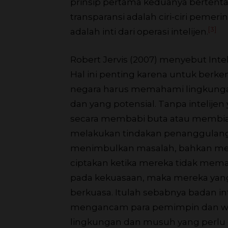
prinsip pertama keduanya bertenta
transparansi adalah ciri-ciri peme
[3]
adalah inti dari operasi intelijen.
Robert Jervis (2007) menyebut Inte
Hal ini penting karena untuk berk
negara harus memahami lingkung
dan yang potensial. Tanpa intelijen
secara membabi buta atau membia
melakukan tindakan penanggulangan
menimbulkan masalah, bahkan me
ciptakan ketika mereka tidak mema
pada kekuasaan, maka mereka yan
berkuasa. Itulah sebabnya badan int
mengancam para pemimpin dan warg
lingkungan dan musuh yang perlu di