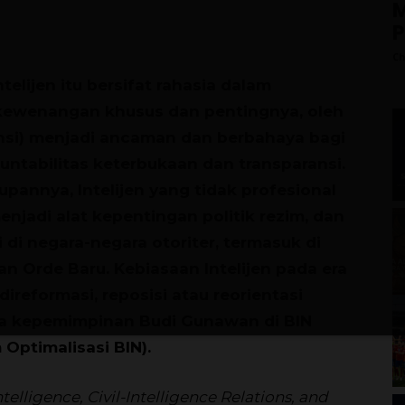
M
Ch
telijen itu bersifat rahasia dalam
kewenangan khusus dan pentingnya, oleh
ensi) menjadi ancaman dan berbahaya bagi
tabilitas keterbukaan dan transparansi.
pannya, Intelijen yang tidak profesional
njadi alat kepentingan politik rezim, dan
i di negara-negara otoriter, termasuk di
n Orde Baru. Kebiasaan Intelijen pada era
direformasi, reposisi atau reorientasi
asa kepemimpinan Budi Gunawan di BIN
Optimalisasi BIN).
ntelligence, Civil-Intelligence Relations, and