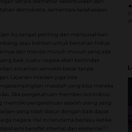
ngan secara diametral: keterbukaan dan

rintahan demokratis, sementara kerahasiaan
G
(
lijen itu sangat penting dan menyusahkan.
embang, atau bahkan untuk bertahan hidup,
annya dan menilai musuh-musuh yang ada
 yang baik, suatu negara akan bertindak
L
rkan ancaman semakin besar tanpa
. Layanan intelijen juga bisa
ngesampingkan masalah yang bisa mereka
dai. Jika pengetahuan memberi kontribusi
g memiliki pengetahuan adalah orang yang
elijen yang tidak diatur dengan baik dapat
a negara. Hal ini terutama berlaku ketika
[4]
pahami bersifat internal dan eksternal.