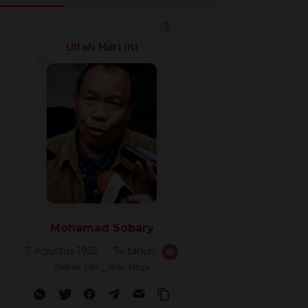
🎉
Ultah Hari Ini
🎊
🎈
Mohamad Sobary
7 Agustus 1952
74 tahun
🎂
Zodiak: Leo ‿ Shio: Naga