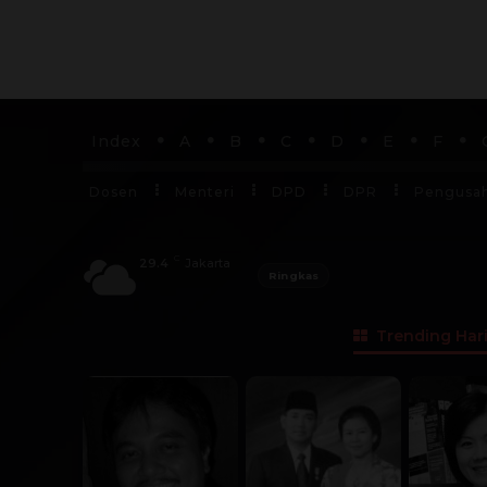
Index
A
B
C
D
E
F
Dosen
Menteri
DPD
DPR
Pengusa
C
29.4
Jakarta
Ringkas
Trending Hari