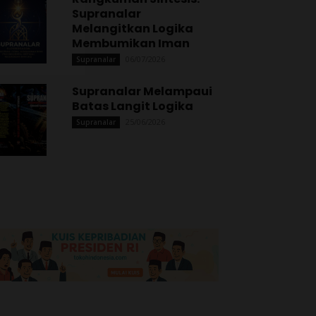
Supranalar
Melangitkan Logika
Membumikan Iman
06/07/2026
Supranalar
Supranalar Melampaui
Batas Langit Logika
25/06/2026
Supranalar