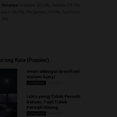
 Teratas:
Habibie (23.2%), Jokowi (19.3%),
usdur (16.3%), Megawati (10.5%), Soeharto
9.2%)
orong Kata (Populer)
Iman sebagai Gravitasi
Sistem Sunyi
18/10/2025
Lorong Kata
Luka yang Tidak Pernah
Keluar, Tapi Tidak
Pernah Hilang
05/04/2026
Lorong Kata