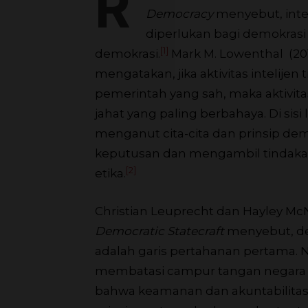
R
Democracy
menyebut, inte
diperlukan bagi demokras
[1]
demokrasi.
Mark M. Lowenthal (20
mengatakan, jika aktivitas intelij
pemerintah yang sah, maka aktivitas 
jahat yang paling berbahaya. Di si
menganut cita-cita dan prinsip d
keputusan dan mengambil tindakan
[2]
etika.
Christian Leuprecht dan Hayley Mc
Democratic Statecraft
menyebut, dem
adalah garis pertahanan pertama. 
membatasi campur tangan negara 
bahwa keamanan dan akuntabilitas