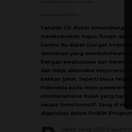
Budi Gunawan saat memimpin BIN
Lama Membaca:
4
menit
Catatan Ch. Robin Simanullang | In
melaksanakan tugas, fungsi dan 
karena itu dapat (sangat berpot
demokrasi yang membutuhkan akun
Dengan kerahasiaan dan ketertutu
dan tidak akuntabel berpotensi me
bahkan jahat. Seperti biasa terjad
Indonesia pada rezim pemerintaha
otoriterianisme itulah yang harus 
secara transformatif. Yang di m
digariskan dalam ProBIN (Program 
obert Jervis (2007) dalam
I