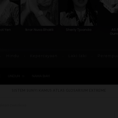
ot Yen
Ikrar Nusa Bhakti
Sherly Tjoanda
AS 
Gum
Hindu
Kepercayaan
Laki-laki
Perempu
E
UNDUH
NAMA BAYI
SISTEM SUNYI
KAMUS
ATLAS
GLOSARIUM
EXTREME
n dalam Demokrasi