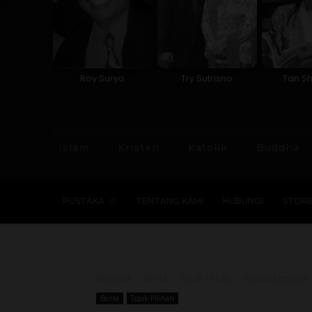
Roy Suryo
Try Sutrisno
Tan Sh
Islam
Kristen
Katolik
Buddha
PUSTAKA
TENTANG KAMI
HUBUNGI
STOR
Beranda
Berita
Topik Pilihan
Pradoks Intelije
Berita
Topik Pilihan