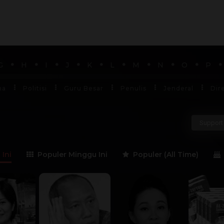
G
H
I
J
K
L
M
N
O
P
ha
Politisi
Guru Besar
Penulis
Jenderal
Dir
Support 
 Ini
Populer Minggu Ini
Populer (All Time)