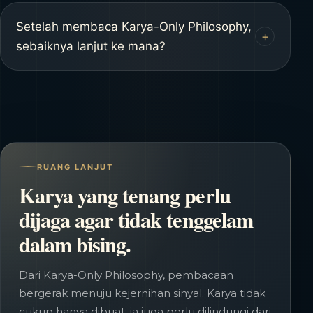
Keheningan membantu membersihkan
dan dedikasi.
niat sebelum tindakan diambil. Ia
Setelah membaca Karya-Only Philosophy,
+
mengarahkan kerja keras agar tidak
sebaiknya lanjut ke mana?
tersesat dalam bising, tekanan publik,
Lanjutkan ke Signal-to-Noise Ratio untuk
atau dorongan untuk terus membuktikan
membaca kejernihan sinyal, lalu ke
diri.
Estetika Disiplin Batin dan Ekologi Sunyi
untuk memahami ritme kerja, disiplin,
dan ruang tumbuh karya.
RUANG LANJUT
Karya yang tenang perlu
dijaga agar tidak tenggelam
dalam bising.
Dari Karya-Only Philosophy, pembacaan
bergerak menuju kejernihan sinyal. Karya tidak
cukup hanya dibuat; ia juga perlu dilindungi dari