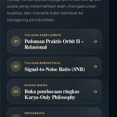
suara yang melemahkan arah, mengaburkan
kualitas, dan menarik batin kembali ke
panggung pembuktian.
TULISAN SEBELUMNYA
Pedoman Praktis Orbit II –
→
01
Relasional
TULISAN BERIKUTNYA
→
02
Signal-to-Noise Ratio (SNR)
RUANG MIKRO
Buka pembacaan ringkas
→
03
Karya-Only Philosophy
INFOGRAFIK