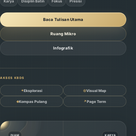
Karya
Disiplin Batin
Fokus
Presisi
Baca Tulisan Utama
Ruang Mikro
Infografik
AKSES KBDS
✦
Eksplorasi
◎
Visual Map
◈
Kompas Pulang
↗
Page Term
DIAM
KARYA