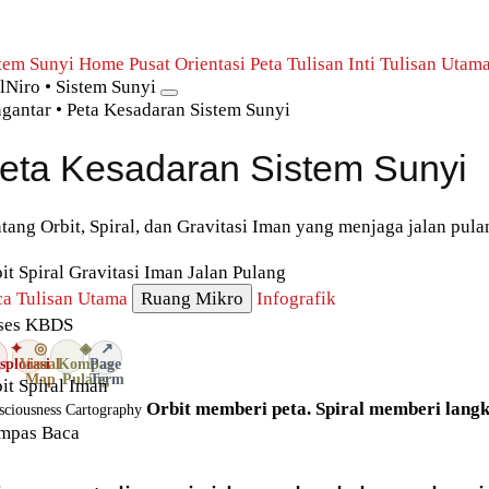
stem Sunyi Home
Pusat Orientasi
Peta Tulisan Inti
Tulisan Utam
lNiro • Sistem Sunyi
gantar • Peta Kesadaran Sistem Sunyi
eta Kesadaran Sistem Sunyi
tang Orbit, Spiral, dan Gravitasi Iman yang menjaga jalan pula
it
Spiral
Gravitasi Iman
Jalan Pulang
ca Tulisan Utama
Ruang Mikro
Infografik
ses KBDS
✦
◎
◈
↗
splorasi
Visual
Kompas
Page
Map
Pulang
Term
it
Spiral
Iman
Orbit memberi peta. Spiral memberi lang
sciousness Cartography
mpas Baca