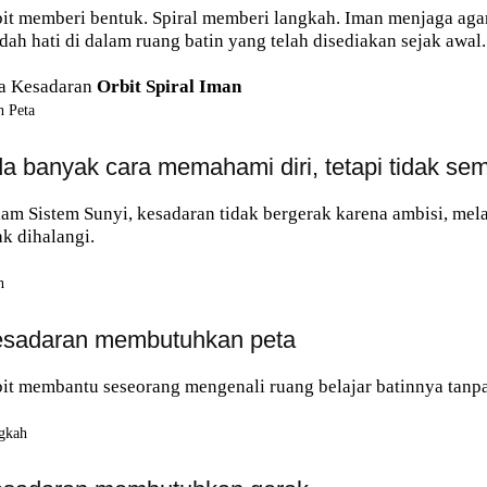
it memberi bentuk. Spiral memberi langkah. Iman menjaga agar 
dah hati di dalam ruang batin yang telah disediakan sejak awal.
a Kesadaran
Orbit Spiral Iman
h Peta
a banyak cara memahami diri, tetapi tidak se
am Sistem Sunyi, kesadaran tidak bergerak karena ambisi, melai
ak dihalangi.
h
sadaran membutuhkan peta
it membantu seseorang mengenali ruang belajar batinnya tanpa 
gkah