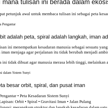
i mana tulisan ini berada dalam ekos
at petunjuk awal untuk membaca tulisan ini sebagai peta kesadar
a Pengantar
bit adalah peta, spiral adalah langkah, iman a
isan ini menempatkan kesadaran manusia sebagai sesuatu yang 
 iman menjaga agar perjalanan itu tidak berubah menjadi ambis
a ini tidak dibuat agar manusia merasa lebih tinggi, melainkan a
si dalam Sistem Sunyi
ta besar orbit, spiral, dan pusat iman
Pengantar • Peta Kesadaran Sistem Sunyi
Lapisan: Orbit • Spiral • Gravitasi Iman • Jalan Pulang
Fungsi: merangkum struktur dan langkah kesadaran dalam satu