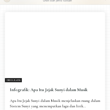
Orbit dan jenis tulisan
ORBIT UTAMA
Pengantar
Psikospiritual
Relasional
Eksistensial-Kreatif
Metafisik-Naratif
Penutup
JENIS TULISAN
ESAI RESONANSI
FRAKTAL
INFOGRAFIK
DIALEKTIKA SUNYI
PEMBACAAN SUNYI
JEJAK SUNYI DI LUAR
JEJAK SUNYI DALAM MUSIK
INFOGRAFIK
EXTREME DISTORTION
Infografik: Apa Itu Jejak Sunyi dalam Musik
Apa Itu Jejak Sunyi dalam Musik menjelaskan ruang dalam
Sistem Sunyi yang menempatkan lagu dan lirik...