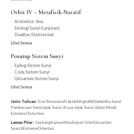
Orbit IV – Metafisik-Naratif
Arsitektur Jiwa
Ekologi Sunyi (Lanjutan)
Dualitas Eksistensial
Lihat Semua
Penutup Sistem Sunyi
Epilog Sistem Sunyi
Coda Sistem Sunyi
Glosarium Sistem Sunyi
Lihat Semua
Jenis Tulisan:
Esai Resonansi
Fraktal
Infografik
Dialektika Sunyi
Pembacaan Sunyi
Jejak Sunyi di Luar
Jejak Sunyi dalam Musik
Extreme Distortion
Laman Pilar:
Gerbang
Kamus
Atlas
Empat Orbit
Glosarium
Search
Extreme
Orientasi