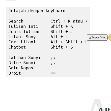
Jelajah dengan keyboard

Search           Ctrl + K atau /

Tulisan Inti     Shift + K

Jenis Tulisan    Shift + J

Litani Sunyi     Alt + L

Terbaru
◎
Empat Orbit
Cari Litani      Alt + Shift + L

Chatbot          Shift + S

Latihan Sunyi    ;;

Ritme Sunyi      ,,

Satu Napas       ..

Orbit            ==
AP