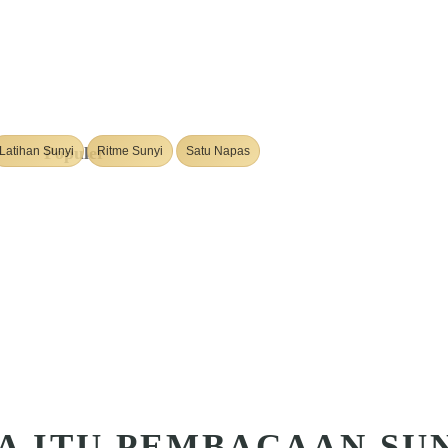
Populer
Latihan Sunyi
Ritme Sunyi
Satu Napas
A ITU PEMBACAAN SU