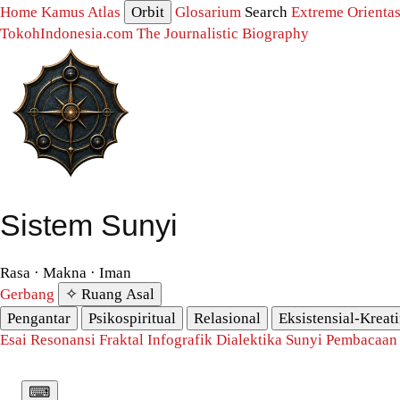
Home
Kamus
Atlas
Orbit
Glosarium
Search
Extreme
Orientas
TokohIndonesia.com
The Journalistic Biography
Sistem Sunyi
Rasa · Makna · Iman
Gerbang
✧ Ruang Asal
Pengantar
Psikospiritual
Relasional
Eksistensial-Kreati
Esai Resonansi
Fraktal
Infografik
Dialektika Sunyi
Pembacaan
⌨︎