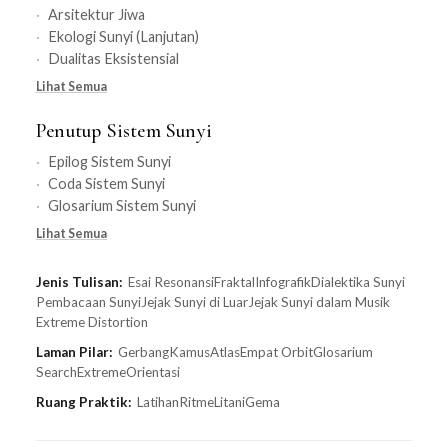
Arsitektur Jiwa
Ekologi Sunyi (Lanjutan)
Dualitas Eksistensial
Lihat Semua
Penutup Sistem Sunyi
Epilog Sistem Sunyi
Coda Sistem Sunyi
Glosarium Sistem Sunyi
Lihat Semua
Jenis Tulisan:
Esai Resonansi
Fraktal
Infografik
Dialektika Sunyi
Pembacaan Sunyi
Jejak Sunyi di Luar
Jejak Sunyi dalam Musik
Extreme Distortion
Laman Pilar:
Gerbang
Kamus
Atlas
Empat Orbit
Glosarium
Search
Extreme
Orientasi
Ruang Praktik:
Latihan
Ritme
Litani
Gema