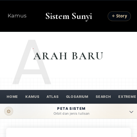
Sistem Sunyi
Kamus
✧ Story
A
ARAH BARU
HOME
KAMUS
ATLAS
GLOSARIUM
SEARCH
EXTREME
PETA SISTEM
⊙
Orbit dan jenis tulisan
ORBIT UTAMA