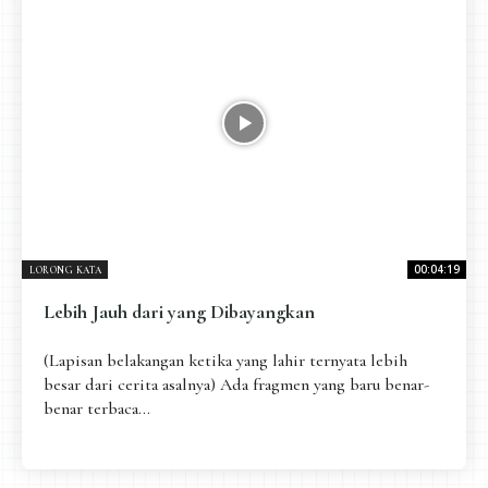
Pengantar
Psikospiritual
Relasional
Eksistensial-Kreatif
Metafisik-Naratif
Penutup
JENIS TULISAN
ESAI RESONANSI
FRAKTAL
INFOGRAFIK
DIALEKTIKA SUNYI
PEMBACAAN SUNYI
JEJAK SUNYI DI LUAR
JEJAK SUNYI DALAM MUSIK
00:04:19
LORONG KATA
EXTREME DISTORTION
Lebih Jauh dari yang Dibayangkan
(Lapisan belakangan ketika yang lahir ternyata lebih
besar dari cerita asalnya) Ada fragmen yang baru benar-
benar terbaca...