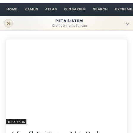
HOME
KAMUS
ATLAS
GLOSARIUM
SEARCH
EXTREME
PETA SISTEM
⊙
Orbit dan jenis tulisan
ORBIT UTAMA
Pengantar
Psikospiritual
Relasional
Eksistensial-Kreatif
Metafisik-Naratif
Penutup
JENIS TULISAN
ESAI RESONANSI
FRAKTAL
INFOGRAFIK
DIALEKTIKA SUNYI
PEMBACAAN SUNYI
JEJAK SUNYI DI LUAR
JEJAK SUNYI DALAM MUSIK
INFOGRAFIK
EXTREME DISTORTION