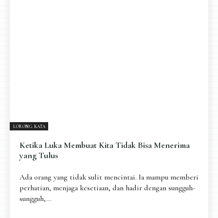
LORONG KATA
Ketika Luka Membuat Kita Tidak Bisa Menerima
yang Tulus
Ada orang yang tidak sulit mencintai. Ia mampu memberi
perhatian, menjaga kesetiaan, dan hadir dengan sungguh-
sungguh,...