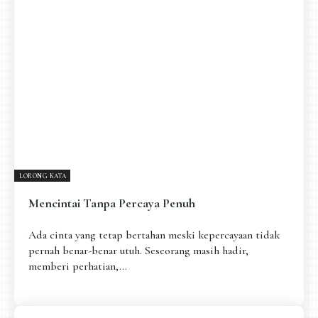
Pengantar
Psikospiritual
Relasional
Eksistensial-Kreatif
Metafisik-Naratif
Penutup
JENIS TULISAN
ESAI RESONANSI
FRAKTAL
INFOGRAFIK
DIALEKTIKA SUNYI
PEMBACAAN SUNYI
JEJAK SUNYI DI LUAR
JEJAK SUNYI DALAM MUSIK
LORONG KATA
EXTREME DISTORTION
Mencintai Tanpa Percaya Penuh
Ada cinta yang tetap bertahan meski kepercayaan tidak
pernah benar-benar utuh. Seseorang masih hadir,
memberi perhatian,...