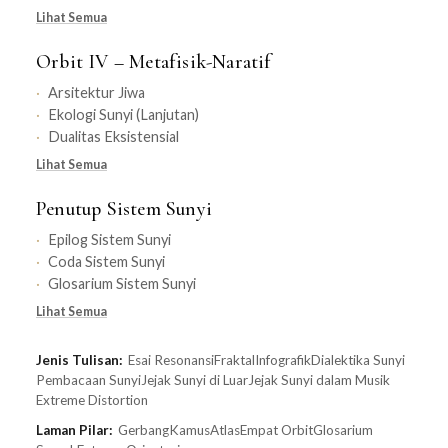
Lihat Semua
Orbit IV – Metafisik-Naratif
Arsitektur Jiwa
Ekologi Sunyi (Lanjutan)
Dualitas Eksistensial
Lihat Semua
Penutup Sistem Sunyi
Epilog Sistem Sunyi
Coda Sistem Sunyi
Glosarium Sistem Sunyi
Lihat Semua
Jenis Tulisan:
Esai Resonansi
Fraktal
Infografik
Dialektika Sunyi
Pembacaan Sunyi
Jejak Sunyi di Luar
Jejak Sunyi dalam Musik
Extreme Distortion
Laman Pilar:
Gerbang
Kamus
Atlas
Empat Orbit
Glosarium