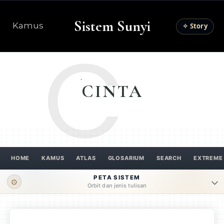
Sistem Sunyi
Kamus
✧ Story
C
CINTA
HOME
KAMUS
ATLAS
GLOSARIUM
SEARCH
EXTREME
PETA SISTEM
⊙
Orbit dan jenis tulisan
ORBIT UTAMA