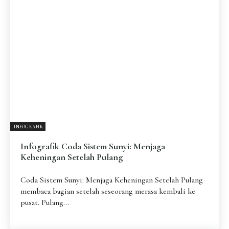
Pengantar
Psikospiritual
Relasional
Eksistensial-Kreatif
Metafisik-Naratif
Penutup
JENIS TULISAN
ESAI RESONANSI
FRAKTAL
INFOGRAFIK
DIALEKTIKA SUNYI
PEMBACAAN SUNYI
JEJAK SUNYI DI LUAR
JEJAK SUNYI DALAM MUSIK
INFOGRAFIK
EXTREME DISTORTION
Infografik Coda Sistem Sunyi: Menjaga
Keheningan Setelah Pulang
Coda Sistem Sunyi: Menjaga Keheningan Setelah Pulang
membaca bagian setelah seseorang merasa kembali ke
pusat. Pulang...