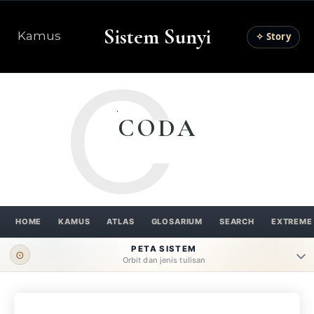
Sistem Sunyi
Kamus
✧ Story
C
CODA
HOME
KAMUS
ATLAS
GLOSARIUM
SEARCH
EXTREME
PETA SISTEM
⊙
Orbit dan jenis tulisan
ORBIT UTAMA