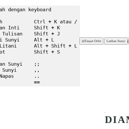
ah dengan keyboard

h           Ctrl + K atau /

an Inti     Shift + K

 Tulisan    Shift + J

i Sunyi     Alt + L

Terbaru
Popu
◎
Empat Orbit
Latihan Sunyi
Litani      Alt + Shift + L

ot          Shift + S

an Sunyi    ;;

 Sunyi      ,,

Napas       ..

            ==
D
DIA