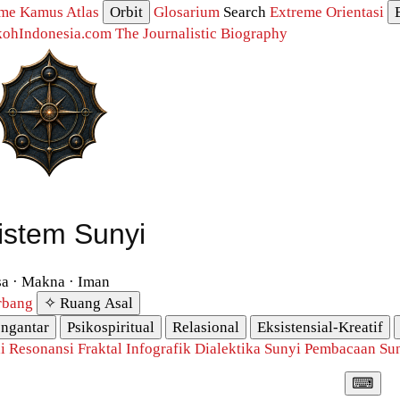
me
Kamus
Atlas
Orbit
Glosarium
Search
Extreme
Orientasi
kohIndonesia.com
The Journalistic Biography
istem Sunyi
a · Makna · Iman
rbang
✧ Ruang Asal
ngantar
Psikospiritual
Relasional
Eksistensial-Kreatif
i Resonansi
Fraktal
Infografik
Dialektika Sunyi
Pembacaan Su
⌨︎