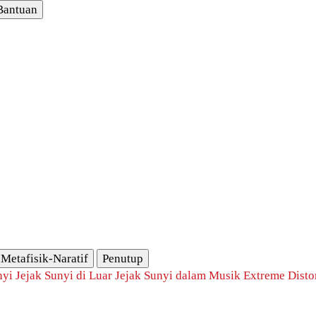
Bantuan
Metafisik-Naratif
Penutup
nyi
Jejak Sunyi di Luar
Jejak Sunyi dalam Musik
Extreme Disto