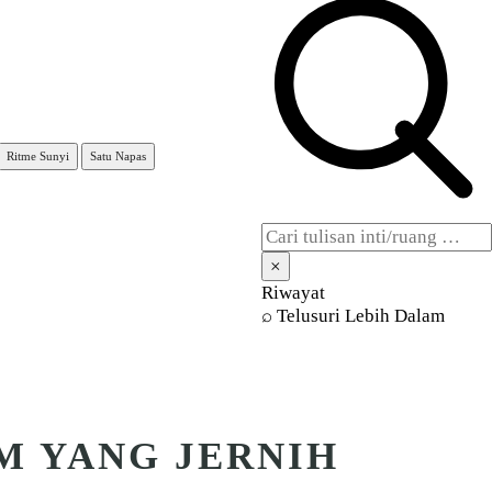
ler
Ritme Sunyi
Satu Napas
×
Riwayat
⌕ Telusuri Lebih Dalam
M YANG JERNIH