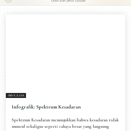
Orbit dan jenis tulisan
ORBIT UTAMA
Pengantar
Psikospiritual
Relasional
Eksistensial-Kreatif
Metafisik-Naratif
Penutup
JENIS TULISAN
ESAI RESONANSI
FRAKTAL
INFOGRAFIK
DIALEKTIKA SUNYI
PEMBACAAN SUNYI
JEJAK SUNYI DI LUAR
JEJAK SUNYI DALAM MUSIK
INFOGRAFIK
EXTREME DISTORTION
Infografik: Spektrum Kesadaran
Spektrum Kesadaran menunjukkan bahwa kesadaran tidak
muncul sekaligus seperti cahaya besar yang langsung