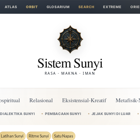
ATLAS
ORBIT
GLOSARIUM
SEARCH
EXTREME
ORIE
Sistem Sunyi
RASA · MAKNA · IMAN
ospiritual
Relasional
Eksistensial-Kreatif
Metafisik-
DIALEKTIKA SUNYI
PEMBACAAN SUNYI
JEJAK SUNYI DI LUAR
Latihan Sunyi
Ritme Sunyi
Satu Napas