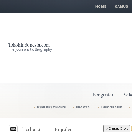
HOME
KAMUS
TokohIndonesia.com
The Journalistic Biography
Pengantar
Psik
ESAI RESONANSI
FRAKTAL
INFOGRAFIK
Terbaru
Populer
⌨︎
◎
Empat Orbit