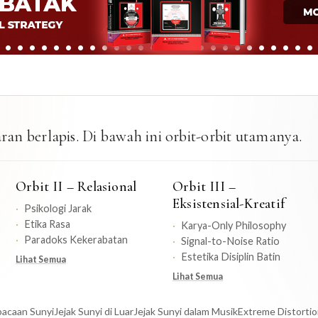
an berlapis. Di bawah ini orbit-orbit utamanya.
Orbit II – Relasional
Orbit III –
Eksistensial-Kreatif
Psikologi Jarak
Etika Rasa
Karya-Only Philosophy
Paradoks Kekerabatan
Signal-to-Noise Ratio
Estetika Disiplin Batin
Lihat Semua
Lihat Semua
acaan Sunyi
Jejak Sunyi di Luar
Jejak Sunyi dalam Musik
Extreme Distorti