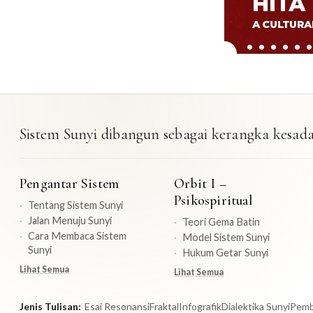
Sistem Sunyi dibangun sebagai kerangka kesadar
Pengantar Sistem
Orbit I –
Psikospiritual
Tentang Sistem Sunyi
Jalan Menuju Sunyi
Teori Gema Batin
Cara Membaca Sistem
Model Sistem Sunyi
Sunyi
Hukum Getar Sunyi
Lihat Semua
Lihat Semua
Jenis Tulisan:
Esai Resonansi
Fraktal
Infografik
Dialektika Sunyi
Pemb