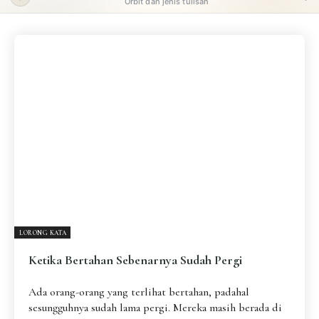
Orbit dan jenis tulisan
ORBIT UTAMA
Pengantar
Psikospiritual
Relasional
Eksistensial-Kreatif
Metafisik-Naratif
Penutup
JENIS TULISAN
ESAI RESONANSI
FRAKTAL
INFOGRAFIK
DIALEKTIKA SUNYI
PEMBACAAN SUNYI
JEJAK SUNYI DI LUAR
JEJAK SUNYI DALAM MUSIK
LORONG KATA
EXTREME DISTORTION
Ketika Bertahan Sebenarnya Sudah Pergi
Ada orang-orang yang terlihat bertahan, padahal
sesungguhnya sudah lama pergi. Mereka masih berada di