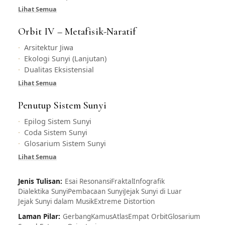
Lihat Semua
Orbit IV – Metafisik-Naratif
Arsitektur Jiwa
Ekologi Sunyi (Lanjutan)
Dualitas Eksistensial
Lihat Semua
Penutup Sistem Sunyi
Epilog Sistem Sunyi
Coda Sistem Sunyi
Glosarium Sistem Sunyi
Lihat Semua
Jenis Tulisan:
Esai Resonansi
Fraktal
Infografik
Dialektika Sunyi
Pembacaan Sunyi
Jejak Sunyi di Luar
Jejak Sunyi dalam Musik
Extreme Distortion
Laman Pilar:
Gerbang
Kamus
Atlas
Empat Orbit
Glosarium