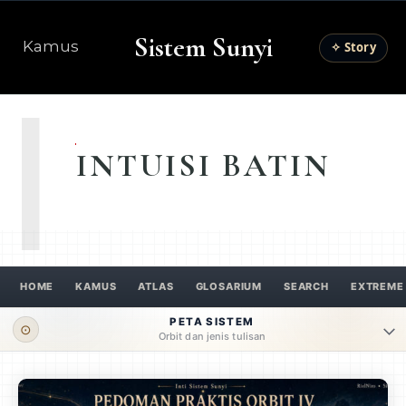
Sistem Sunyi
Kamus
✧ Story
I
INTUISI BATIN
HOME
KAMUS
ATLAS
GLOSARIUM
SEARCH
EXTREME
PETA SISTEM
⊙
Orbit dan jenis tulisan
ORBIT UTAMA