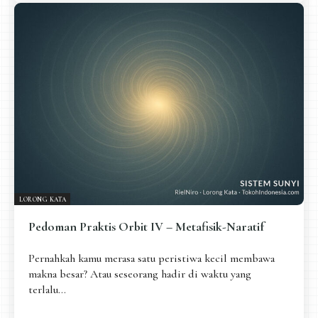
LORONG KATA
Pedoman Praktis Orbit IV – Metafisik-Naratif
Pernahkah kamu merasa satu peristiwa kecil membawa
makna besar? Atau seseorang hadir di waktu yang
terlalu...