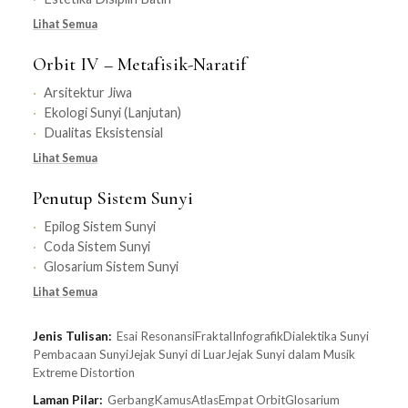
Lihat Semua
Orbit IV – Metafisik-Naratif
Arsitektur Jiwa
Ekologi Sunyi (Lanjutan)
Dualitas Eksistensial
Lihat Semua
Penutup Sistem Sunyi
Epilog Sistem Sunyi
Coda Sistem Sunyi
Glosarium Sistem Sunyi
Lihat Semua
Jenis Tulisan:
Esai Resonansi
Fraktal
Infografik
Dialektika Sunyi
Pembacaan Sunyi
Jejak Sunyi di Luar
Jejak Sunyi dalam Musik
Extreme Distortion
Laman Pilar:
Gerbang
Kamus
Atlas
Empat Orbit
Glosarium