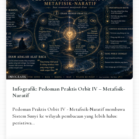
Pengantar
Psikospiritual
Relasional
Eksistensial-Kreatif
Metafisik-Naratif
Penutup
JENIS TULISAN
ESAI RESONANSI
FRAKTAL
INFOGRAFIK
DIALEKTIKA SUNYI
PEMBACAAN SUNYI
JEJAK SUNYI DI LUAR
JEJAK SUNYI DALAM MUSIK
INFOGRAFIK
EXTREME DISTORTION
Infografik: Pedoman Praktis Orbit IV – Metafisik-
Naratif
Pedoman Praktis Orbit IV - Metafisik-Naratif membawa
Sistem Sunyi ke wilayah pembacaan yang lebih halus:
peristiwa...