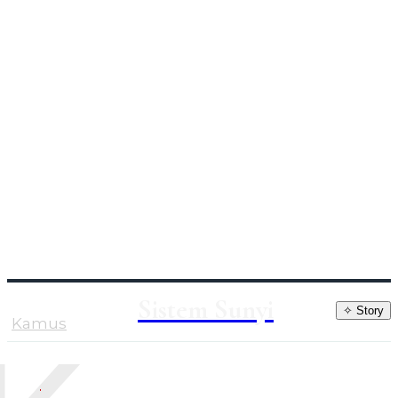
Sistem Sunyi
✧ Story
Kamus