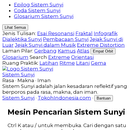
Epilog Sistem Sunyi
Coda Sistem Sunyi
Glosarium Sistem Sunyi
Lihat Semua
Jenis Tulisan:
Esai Resonansi
Fraktal
Infografik
Dialektika Sunyi
Pembacaan Sunyi
Jejak Sunyi di
Luar
Jejak Sunyi dalam Musik
Extreme Distortion
Laman Pilar:
Gerbang
Kamus
Atlas
Empat Orbit
Glosarium
Search
Extreme
Orientasi
Ruang Praktik:
Latihan
Ritme
Litani
Gema
Sistem Sunyi
Rasa · Makna · Iman
Sistem Sunyi adalah jalan kesadaran reflektif yang
berporos pada rasa, makna, dan iman.
Sistem Sunyi
·
TokohIndonesia.com
·
Bantuan
Mesin Pencarian Sistem Sunyi
Ctrl K atau / untuk membuka. Cari dengan satu