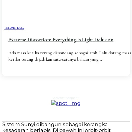
ESAI RESONANSI
FRAKTAL
INFOGRAFIK
DIALEKTIKA SUNYI
PEMBACAAN SUNYI
JEJAK SUNYI DI LUAR
JEJAK SUNYI DALAM MUSIK
EXTREME DISTORTION
LORONG KATA
Extreme Distortion: Everything Is Light Delusion
Ada masa ketika terang dipandang sebagai arah. Lalu datang masa
ketika terang dijadikan satu-satunya bahasa yang...
Advertisement
Sistem Sunyi dibangun sebagai kerangka
kesadaran berlapis. Di bawah ini orbit-orbit