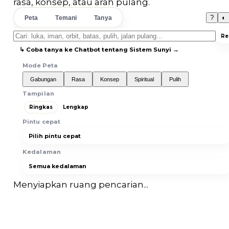
rasa, konsep, atau arah pulang.
?
◐
Peta
Temani
Tanya
Re
↳ Coba tanya ke Chatbot tentang Sistem Sunyi →
Mode Peta
Gabungan
Rasa
Konsep
Spiritual
Pulih
Tampilan
Ringkas
Lengkap
Pintu cepat
Kedalaman
Menyiapkan ruang pencarian...