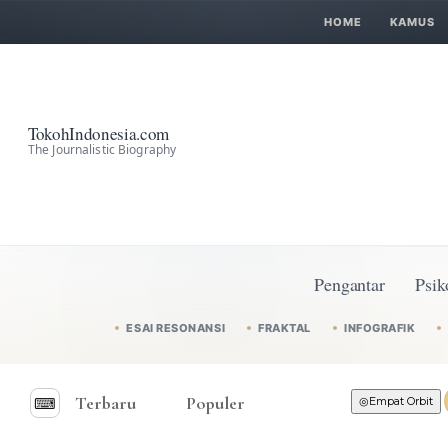
HOME
KAMUS
TokohIndonesia.com
The Journalistic Biography
Pengantar
Psik
ESAI RESONANSI
FRAKTAL
INFOGRAFIK
Terbaru
Populer
⌨︎
◎
Empat Orbit