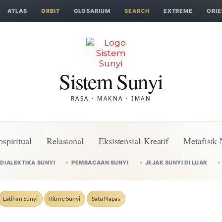
ATLAS
ORBIT
GLOSARIUM
SEARCH
EXTREME
ORIE
Sistem Sunyi
RASA · MAKNA · IMAN
ospiritual
Relasional
Eksistensial-Kreatif
Metafisik-
DIALEKTIKA SUNYI
PEMBACAAN SUNYI
JEJAK SUNYI DI LUAR
Latihan Sunyi
Ritme Sunyi
Satu Napas