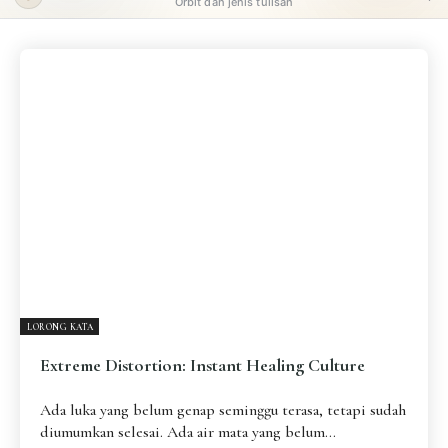
Orbit dan jenis tulisan
ORBIT UTAMA
Pengantar
Psikospiritual
Relasional
Eksistensial-Kreatif
Metafisik-Naratif
Penutup
JENIS TULISAN
ESAI RESONANSI
FRAKTAL
INFOGRAFIK
DIALEKTIKA SUNYI
PEMBACAAN SUNYI
JEJAK SUNYI DI LUAR
JEJAK SUNYI DALAM MUSIK
LORONG KATA
EXTREME DISTORTION
Extreme Distortion: Instant Healing Culture
Ada luka yang belum genap seminggu terasa, tetapi sudah
diumumkan selesai. Ada air mata yang belum...