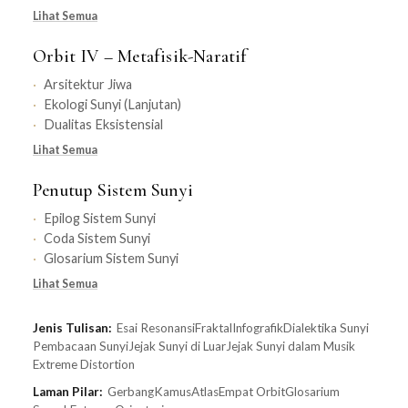
Lihat Semua
Orbit IV – Metafisik-Naratif
Arsitektur Jiwa
Ekologi Sunyi (Lanjutan)
Dualitas Eksistensial
Lihat Semua
Penutup Sistem Sunyi
Epilog Sistem Sunyi
Coda Sistem Sunyi
Glosarium Sistem Sunyi
Lihat Semua
Jenis Tulisan:
Esai Resonansi
Fraktal
Infografik
Dialektika Sunyi
Pembacaan Sunyi
Jejak Sunyi di Luar
Jejak Sunyi dalam Musik
Extreme Distortion
Laman Pilar:
Gerbang
Kamus
Atlas
Empat Orbit
Glosarium