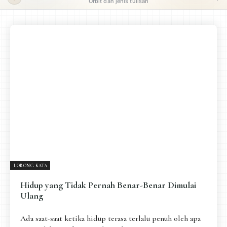
Orbit dan jenis tulisan
ORBIT UTAMA
Pengantar
Psikospiritual
Relasional
Eksistensial-Kreatif
Metafisik-Naratif
Penutup
JENIS TULISAN
ESAI RESONANSI
FRAKTAL
INFOGRAFIK
DIALEKTIKA SUNYI
PEMBACAAN SUNYI
JEJAK SUNYI DI LUAR
JEJAK SUNYI DALAM MUSIK
LORONG KATA
EXTREME DISTORTION
Hidup yang Tidak Pernah Benar-Benar Dimulai
Ulang
Ada saat-saat ketika hidup terasa terlalu penuh oleh apa