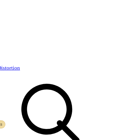
istortion
as