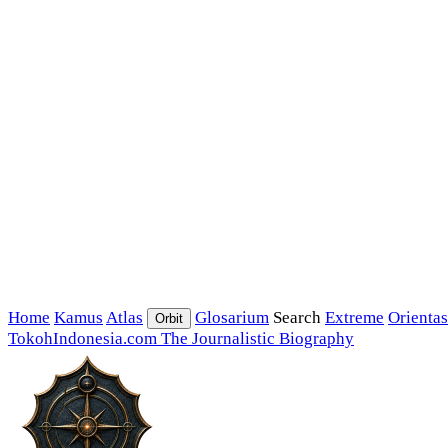
Home
Kamus
Atlas
Glosarium
Search
Extreme
Orientas
Orbit
TokohIndonesia.com
The Journalistic Biography