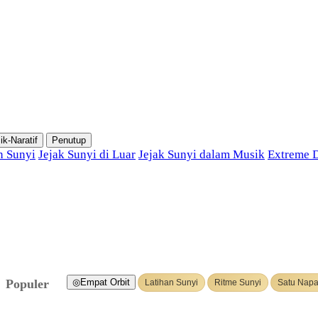
ik-Naratif
Penutup
 Sunyi
Jejak Sunyi di Luar
Jejak Sunyi dalam Musik
Extreme D
◎
Empat Orbit
Populer
Latihan Sunyi
Ritme Sunyi
Satu Nap