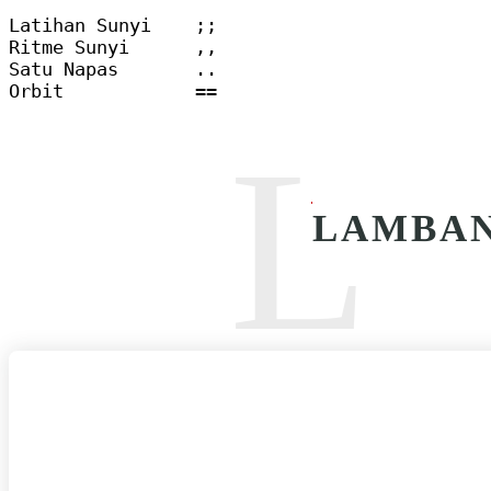
Latihan Sunyi    ;;

Ritme Sunyi      ,,

Satu Napas       ..

Orbit            ==
L
LAMBAN