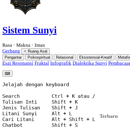
Sistem Sunyi
Rasa · Makna · Iman
Gerbang
✧ Ruang Asal
Pengantar
Psikospiritual
Relasional
Eksistensial-Kreatif
Metafis
Esai Resonansi
Fraktal
Infografik
Dialektika Sunyi
Pembacaan
⌨︎
Jelajah dengan keyboard

Search           Ctrl + K atau /

Tulisan Inti     Shift + K

Jenis Tulisan    Shift + J

Litani Sunyi     Alt + L

Terbaru
Cari Litani      Alt + Shift + L

Chatbot          Shift + S
