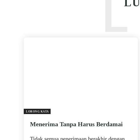
L
LU
LORONG KATA
Menerima Tanpa Harus Berdamai
Tidak semua penerimaan berakhir dengan