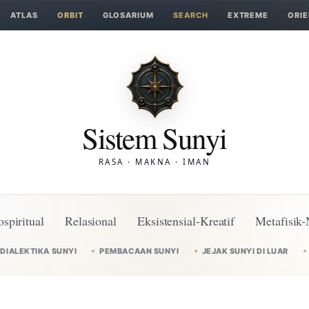
ATLAS
ORBIT
GLOSARIUM
SEARCH
EXTREME
ORIE
Sistem Sunyi
RASA · MAKNA · IMAN
ospiritual
Relasional
Eksistensial-Kreatif
Metafisik-
DIALEKTIKA SUNYI
PEMBACAAN SUNYI
JEJAK SUNYI DI LUAR