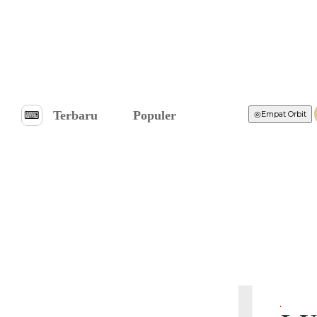
Terbaru
Populer
⌨︎
◎
Empat Orbit