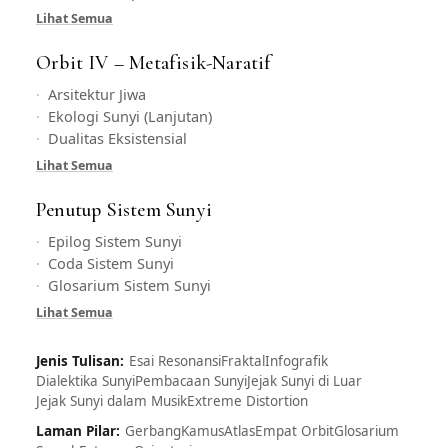
Lihat Semua
Orbit IV – Metafisik-Naratif
Arsitektur Jiwa
Ekologi Sunyi (Lanjutan)
Dualitas Eksistensial
Lihat Semua
Penutup Sistem Sunyi
Epilog Sistem Sunyi
Coda Sistem Sunyi
Glosarium Sistem Sunyi
Lihat Semua
Jenis Tulisan:
Esai Resonansi
Fraktal
Infografik
Dialektika Sunyi
Pembacaan Sunyi
Jejak Sunyi di Luar
Jejak Sunyi dalam Musik
Extreme Distortion
Laman Pilar:
Gerbang
Kamus
Atlas
Empat Orbit
Glosarium