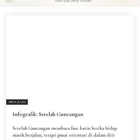
Orbit dan jenis tulisan
ORBIT UTAMA
Pengantar
Psikospiritual
Relasional
Eksistensial-Kreatif
Metafisik-Naratif
Penutup
JENIS TULISAN
ESAI RESONANSI
FRAKTAL
INFOGRAFIK
DIALEKTIKA SUNYI
PEMBACAAN SUNYI
JEJAK SUNYI DI LUAR
JEJAK SUNYI DALAM MUSIK
INFOGRAFIK
EXTREME DISTORTION
Infografik: Setelah Guncangan
Setelah Guncangan membaca fase batin ketika hidup
masih berjalan, tetapi pusat orientasi di dalam diri