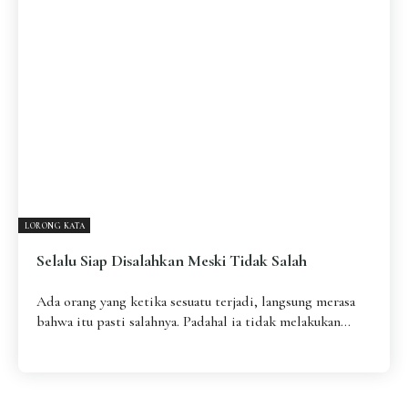
Pengantar
Psikospiritual
Relasional
Eksistensial-Kreatif
Metafisik-Naratif
Penutup
JENIS TULISAN
ESAI RESONANSI
FRAKTAL
INFOGRAFIK
DIALEKTIKA SUNYI
PEMBACAAN SUNYI
JEJAK SUNYI DI LUAR
JEJAK SUNYI DALAM MUSIK
LORONG KATA
EXTREME DISTORTION
Selalu Siap Disalahkan Meski Tidak Salah
Ada orang yang ketika sesuatu terjadi, langsung merasa
bahwa itu pasti salahnya. Padahal ia tidak melakukan...