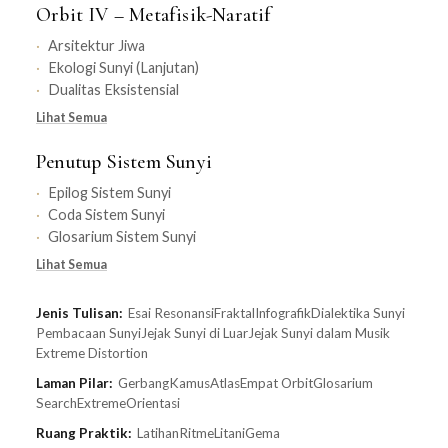
Orbit IV – Metafisik-Naratif
Arsitektur Jiwa
Ekologi Sunyi (Lanjutan)
Dualitas Eksistensial
Lihat Semua
Penutup Sistem Sunyi
Epilog Sistem Sunyi
Coda Sistem Sunyi
Glosarium Sistem Sunyi
Lihat Semua
Jenis Tulisan:
Esai Resonansi
Fraktal
Infografik
Dialektika Sunyi
Pembacaan Sunyi
Jejak Sunyi di Luar
Jejak Sunyi dalam Musik
Extreme Distortion
Laman Pilar:
Gerbang
Kamus
Atlas
Empat Orbit
Glosarium
Search
Extreme
Orientasi
Ruang Praktik:
Latihan
Ritme
Litani
Gema