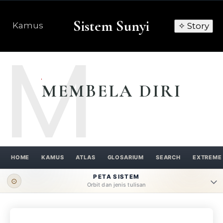
Sistem Sunyi
Kamus
✧ Story
M
MEMBELA DIRI
HOME
KAMUS
ATLAS
GLOSARIUM
SEARCH
EXTREME
PETA SISTEM
⊙
Orbit dan jenis tulisan
ORBIT UTAMA