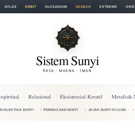
ATLAS
ORBIT
GLOSARIUM
SEARCH
EXTREME
ORIE
Sistem Sunyi
RASA · MAKNA · IMAN
ospiritual
Relasional
Eksistensial-Kreatif
Metafisik-
DIALEKTIKA SUNYI
PEMBACAAN SUNYI
JEJAK SUNYI DI LUAR