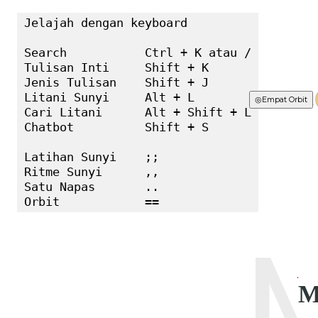
Jelajah dengan keyboard

Search           Ctrl + K atau /

Tulisan Inti     Shift + K

Jenis Tulisan    Shift + J

Litani Sunyi     Alt + L

Terbaru
◎
Empat Orbit
Cari Litani      Alt + Shift + L

Chatbot          Shift + S

Latihan Sunyi    ;;

Ritme Sunyi      ,,

Satu Napas       ..

Orbit            ==
M