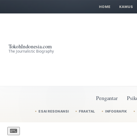
HOME
KAMUS
TokohIndonesia.com
The Journalistic Biography
Pengantar
Psik
ESAI RESONANSI
FRAKTAL
INFOGRAFIK
⌨︎