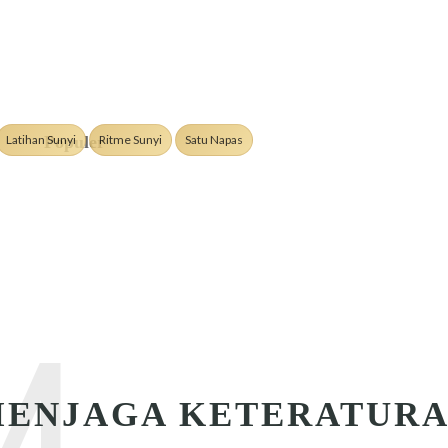
Latihan Sunyi
Ritme Sunyi
Satu Napas
Populer
M
ENJAGA KETERATUR