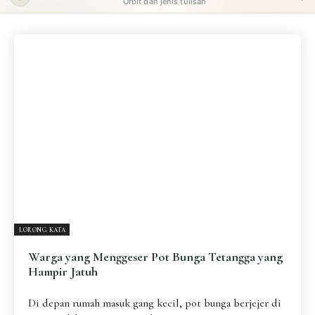
Orbit dan jenis tulisan
ORBIT UTAMA
Pengantar
Psikospiritual
Relasional
Eksistensial-Kreatif
Metafisik-Naratif
Penutup
JENIS TULISAN
ESAI RESONANSI
FRAKTAL
INFOGRAFIK
DIALEKTIKA SUNYI
PEMBACAAN SUNYI
JEJAK SUNYI DI LUAR
JEJAK SUNYI DALAM MUSIK
LORONG KATA
EXTREME DISTORTION
Warga yang Menggeser Pot Bunga Tetangga yang
Hampir Jatuh
Di depan rumah masuk gang kecil, pot bunga berjejer di