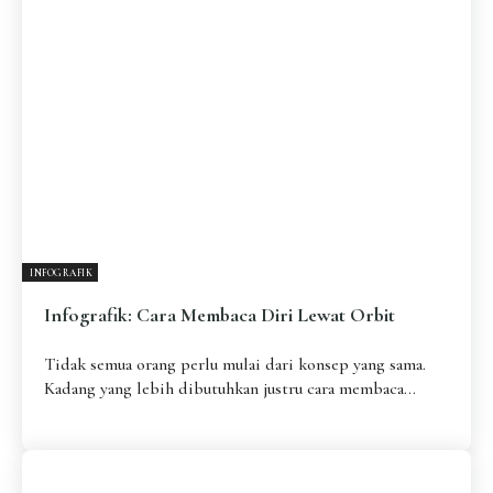
Pengantar
Psikospiritual
Relasional
Eksistensial-Kreatif
Metafisik-Naratif
Penutup
JENIS TULISAN
ESAI RESONANSI
FRAKTAL
INFOGRAFIK
DIALEKTIKA SUNYI
PEMBACAAN SUNYI
JEJAK SUNYI DI LUAR
JEJAK SUNYI DALAM MUSIK
INFOGRAFIK
EXTREME DISTORTION
Infografik: Cara Membaca Diri Lewat Orbit
Tidak semua orang perlu mulai dari konsep yang sama.
Kadang yang lebih dibutuhkan justru cara membaca...