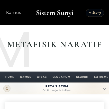
Sistem Sunyi
Kamus
✧ Story
M
METAFISIK NARATIF
HOME
KAMUS
ATLAS
GLOSARIUM
SEARCH
EXTREME
PETA SISTEM
⊙
Orbit dan jenis tulisan
ORBIT UTAMA