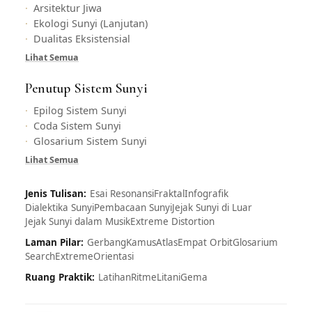
Arsitektur Jiwa
Ekologi Sunyi (Lanjutan)
Dualitas Eksistensial
Lihat Semua
Penutup Sistem Sunyi
Epilog Sistem Sunyi
Coda Sistem Sunyi
Glosarium Sistem Sunyi
Lihat Semua
Jenis Tulisan:
Esai Resonansi
Fraktal
Infografik
Dialektika Sunyi
Pembacaan Sunyi
Jejak Sunyi di Luar
Jejak Sunyi dalam Musik
Extreme Distortion
Laman Pilar:
Gerbang
Kamus
Atlas
Empat Orbit
Glosarium
Search
Extreme
Orientasi
Ruang Praktik:
Latihan
Ritme
Litani
Gema