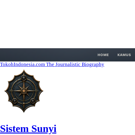
HOME
KAMUS
TokohIndonesia.com
The Journalistic Biography
Sistem Sunyi