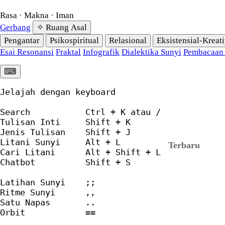
Rasa · Makna · Iman
Gerbang
✧ Ruang Asal
Pengantar
Psikospiritual
Relasional
Eksistensial-Kreati
Esai Resonansi
Fraktal
Infografik
Dialektika Sunyi
Pembacaan
⌨︎
Jelajah dengan keyboard

Search           Ctrl + K atau /

Tulisan Inti     Shift + K

Jenis Tulisan    Shift + J

Litani Sunyi     Alt + L

Terbaru
Cari Litani      Alt + Shift + L

Chatbot          Shift + S

Latihan Sunyi    ;;

Ritme Sunyi      ,,

Satu Napas       ..

Orbit            ==