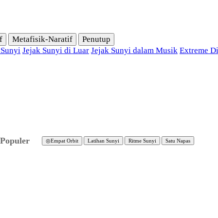
f
Metafisik-Naratif
Penutup
 Sunyi
Jejak Sunyi di Luar
Jejak Sunyi dalam Musik
Extreme Di
Populer
◎
Empat Orbit
Latihan Sunyi
Ritme Sunyi
Satu Napas