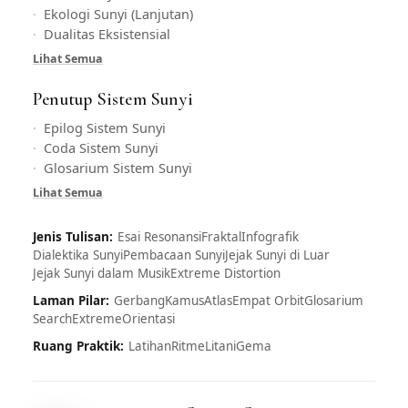
Ekologi Sunyi (Lanjutan)
Dualitas Eksistensial
Lihat Semua
Penutup Sistem Sunyi
Epilog Sistem Sunyi
Coda Sistem Sunyi
Glosarium Sistem Sunyi
Lihat Semua
Jenis Tulisan:
Esai Resonansi
Fraktal
Infografik
Dialektika Sunyi
Pembacaan Sunyi
Jejak Sunyi di Luar
Jejak Sunyi dalam Musik
Extreme Distortion
Laman Pilar:
Gerbang
Kamus
Atlas
Empat Orbit
Glosarium
Search
Extreme
Orientasi
Ruang Praktik:
Latihan
Ritme
Litani
Gema