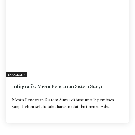
Pengantar
Psikospiritual
Relasional
Eksistensial-Kreatif
Metafisik-Naratif
Penutup
JENIS TULISAN
ESAI RESONANSI
FRAKTAL
INFOGRAFIK
DIALEKTIKA SUNYI
PEMBACAAN SUNYI
JEJAK SUNYI DI LUAR
JEJAK SUNYI DALAM MUSIK
INFOGRAFIK
EXTREME DISTORTION
Infografik: Mesin Pencarian Sistem Sunyi
Mesin Pencarian Sistem Sunyi dibuat untuk pembaca
yang belum selalu tahu harus mulai dari mana. Ada...