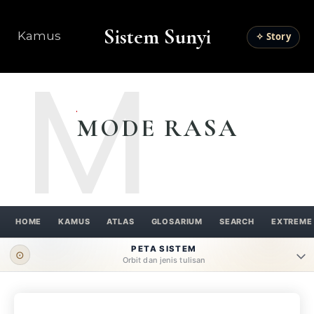
Sistem Sunyi
Kamus
✧ Story
M
MODE RASA
HOME
KAMUS
ATLAS
GLOSARIUM
SEARCH
EXTREME
PETA SISTEM
⊙
Orbit dan jenis tulisan
ORBIT UTAMA