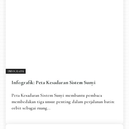
Pengantar
Psikospiritual
Relasional
Eksistensial-Kreatif
Metafisik-Naratif
Penutup
JENIS TULISAN
ESAI RESONANSI
FRAKTAL
INFOGRAFIK
DIALEKTIKA SUNYI
PEMBACAAN SUNYI
JEJAK SUNYI DI LUAR
JEJAK SUNYI DALAM MUSIK
INFOGRAFIK
EXTREME DISTORTION
Infografik: Peta Kesadaran Sistem Sunyi
Peta Kesadaran Sistem Sunyi membantu pembaca
membedakan tiga unsur penting dalam perjalanan batin:
orbit sebagai ruang...