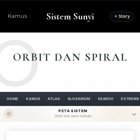
Sistem Sunyi
Kamus
✧ Story
O
ORBIT DAN SPIRAL
HOME
KAMUS
ATLAS
GLOSARIUM
SEARCH
EXTREME
PETA SISTEM
⊙
Orbit dan jenis tulisan
ORBIT UTAMA