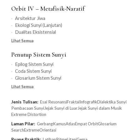
Orbit IV – Metafisik-Naratif
Arsitektur Jiwa
Ekologi Sunyi (Lanjutan)
Dualitas Eksistensial
Lihat Semua
Penutup Sistem Sunyi
Epilog Sistem Sunyi
Coda Sistem Sunyi
Glosarium Sistem Sunyi
Lihat Semua
Jenis Tulisan:
Esai Resonansi
Fraktal
Infografik
Dialektika Sunyi
Pembacaan Sunyi
Jejak Sunyi di Luar
Jejak Sunyi dalam Musik
Extreme Distortion
Laman Pilar:
Gerbang
Kamus
Atlas
Empat Orbit
Glosarium
Search
Extreme
Orientasi
Ruang Praktik:
Latihan
Ritme
Litani
Gema