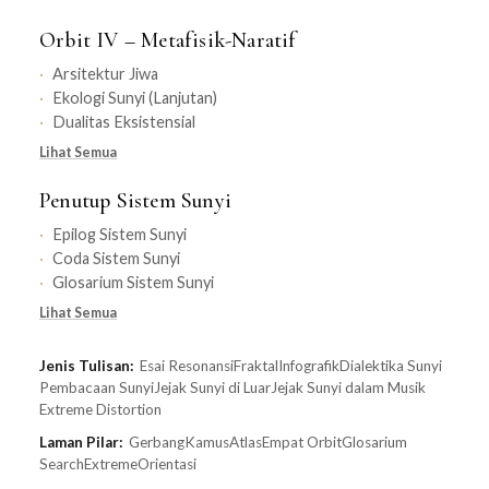
Orbit IV – Metafisik-Naratif
Arsitektur Jiwa
Ekologi Sunyi (Lanjutan)
Dualitas Eksistensial
Lihat Semua
Penutup Sistem Sunyi
Epilog Sistem Sunyi
Coda Sistem Sunyi
Glosarium Sistem Sunyi
Lihat Semua
Jenis Tulisan:
Esai Resonansi
Fraktal
Infografik
Dialektika Sunyi
Pembacaan Sunyi
Jejak Sunyi di Luar
Jejak Sunyi dalam Musik
Extreme Distortion
Laman Pilar:
Gerbang
Kamus
Atlas
Empat Orbit
Glosarium
Search
Extreme
Orientasi