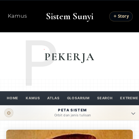
Sistem Sunyi
Kamus
✧ Story
P
PEKERJA
HOME
KAMUS
ATLAS
GLOSARIUM
SEARCH
EXTREME
PETA SISTEM
⊙
Orbit dan jenis tulisan
ORBIT UTAMA