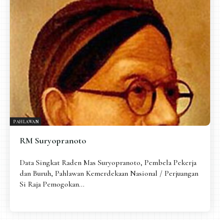
Pengantar
Psikospiritual
Relasional
Eksistensial-Kreatif
Metafisik-Naratif
Penutup
JENIS TULISAN
ESAI RESONANSI
FRAKTAL
INFOGRAFIK
DIALEKTIKA SUNYI
PEMBACAAN SUNYI
JEJAK SUNYI DI LUAR
JEJAK SUNYI DALAM MUSIK
PAHLAWAN
EXTREME DISTORTION
RM Suryopranoto
Data Singkat Raden Mas Suryopranoto, Pembela Pekerja
dan Buruh, Pahlawan Kemerdekaan Nasional / Perjuangan
Si Raja Pemogokan...