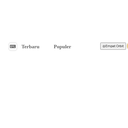
Terbaru
Populer
⌨︎
◎
Empat Orbit