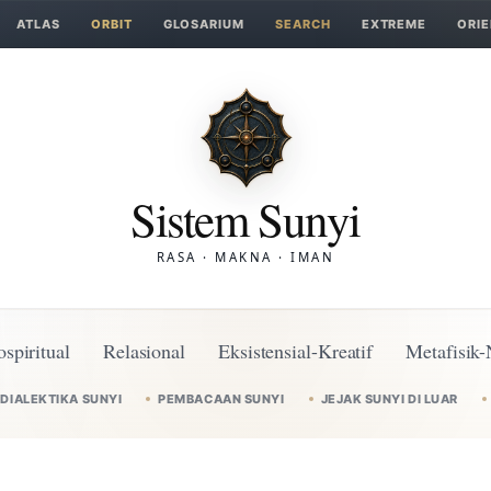
ATLAS
ORBIT
GLOSARIUM
SEARCH
EXTREME
ORIE
Sistem Sunyi
RASA · MAKNA · IMAN
ospiritual
Relasional
Eksistensial-Kreatif
Metafisik-
DIALEKTIKA SUNYI
PEMBACAAN SUNYI
JEJAK SUNYI DI LUAR