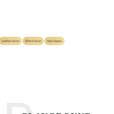
Latihan Sunyi
Ritme Sunyi
Satu Napas