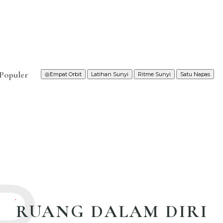
Populer
◎
Empat Orbit
Latihan Sunyi
Ritme Sunyi
Satu Napas
R
RUANG DALAM DIRI