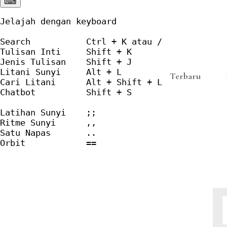
⌨︎
Jelajah dengan keyboard

Search           Ctrl + K atau /

Tulisan Inti     Shift + K

Jenis Tulisan    Shift + J

Litani Sunyi     Alt + L

Terbaru
Cari Litani      Alt + Shift + L

Chatbot          Shift + S

Latihan Sunyi    ;;

Ritme Sunyi      ,,

Satu Napas       ..

Orbit            ==