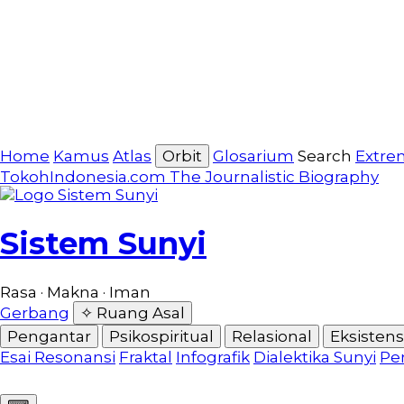
Home
Kamus
Atlas
Orbit
Glosarium
Search
Extre
TokohIndonesia.com
The Journalistic Biography
Sistem Sunyi
Rasa · Makna · Iman
Gerbang
✧ Ruang Asal
Pengantar
Psikospiritual
Relasional
Eksistensi
Esai Resonansi
Fraktal
Infografik
Dialektika Sunyi
Pe