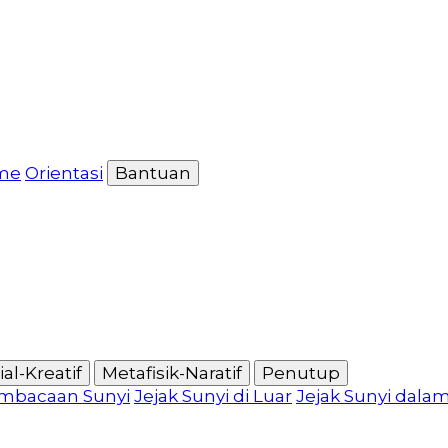
me
Orientasi
Bantuan
al-Kreatif
Metafisik-Naratif
Penutup
mbacaan Sunyi
Jejak Sunyi di Luar
Jejak Sunyi dala