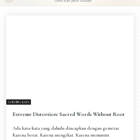
Orbit dan jenis tulisan
ORBIT UTAMA
Pengantar
Psikospiritual
Relasional
Eksistensial-Kreatif
Metafisik-Naratif
Penutup
JENIS TULISAN
ESAI RESONANSI
FRAKTAL
INFOGRAFIK
DIALEKTIKA SUNYI
PEMBACAAN SUNYI
JEJAK SUNYI DI LUAR
JEJAK SUNYI DALAM MUSIK
LORONG KATA
EXTREME DISTORTION
Extreme Distortion: Sacred Words Without Root
Ada kata-kata yang dahulu diucapkan dengan gemetar.
Karena berat. Karena mengikat. Karena menuntut