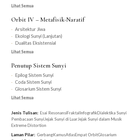
Lihat Semua
Orbit IV – Metafisik-Naratif
Arsitektur Jiwa
Ekologi Sunyi (Lanjutan)
Dualitas Eksistensial
Lihat Semua
Penutup Sistem Sunyi
Epilog Sistem Sunyi
Coda Sistem Sunyi
Glosarium Sistem Sunyi
Lihat Semua
Jenis Tulisan:
Esai Resonansi
Fraktal
Infografik
Dialektika Sunyi
Pembacaan Sunyi
Jejak Sunyi di Luar
Jejak Sunyi dalam Musik
Extreme Distortion
Laman Pilar:
Gerbang
Kamus
Atlas
Empat Orbit
Glosarium